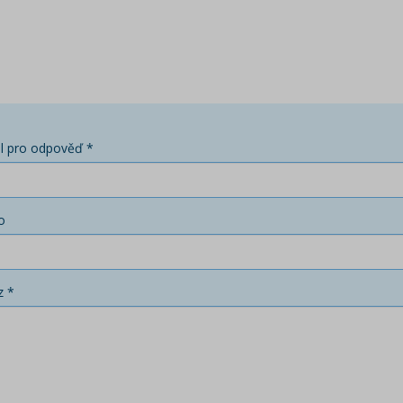
l pro odpověď *
o
z *