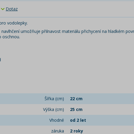
Dotaz
ro vodolepky.
 Po navlhčení umožňuje přilnavost materiálu přichycení na hladkém po
no oschnou.
d
Šířka (cm)
22 cm
Výška (cm)
25 cm
Vhodné
od 2 let
záruka
2 roky