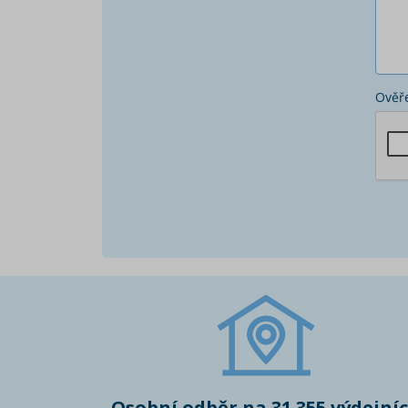
Ověře
Osobní odběr na 31 355 výdejní