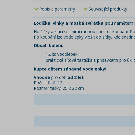
Popis a parametry
Související produkty
Lodička, vlnky a moská zvířátka
jsou námětem p
Holčičky a kluci si s nimi mohou zpestřit koupání.
Po koupání lze vodolepky vložit do síťky, kde snad
Obsah balení:
12 ks vodolepek
praktická síťová taštička s přísavkami pro úkli
Kupte dětem zábavné vodolepky!
Vhodné
pro děti
od 2 let
Počet dílků: 12
Rozměr tašky: 25 x 22 cm