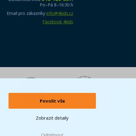
Po–Pá 8–16:30 h
Email pro zákazníky
info@4kids.cz
Facebook 4kids
Povolit vše
Zobrazit detaily
Odmítnout