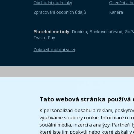
Obchodní podmínky
Ocenění a h
Zpracování osobních údajů
Kariéra
Platební metody:
Dobírka
,
Bankovní převod
,
GoPa
Twisto Pay
Zobrazit mobilní verzi
Tato webová stránka používá 
K personalizaci obsahu a reklam, poskytov
využíváme soubory cookie. Informace o tom
sociální média, inzerci a analýzy. Partneř
které jste jim poskytli nebo které získali v