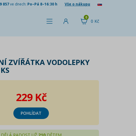
9 857
ve dnech:
Po–Pá 8–16:30 h
Vše o nákupu
0
0 Kč
NÍ ZVÍŘÁTKA VODOLEPKY
 KS
229 Kč
POHLÍDAT
DĚLÁ RADOST UŽ
210
DĚTEM