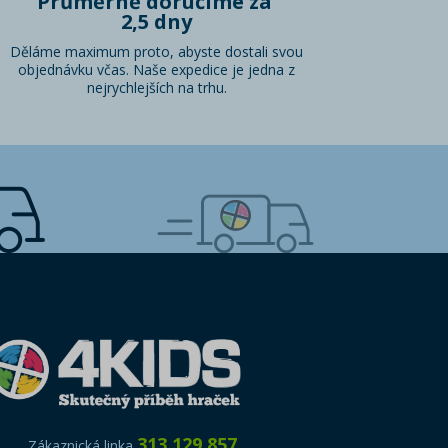
Průměrně doručíme za
2,5 dny
Děláme maximum proto, abyste dostali svou
objednávku včas. Naše expedice je jedna z
nejrychlejších na trhu.
313 129 857
Zákaznická linka
,