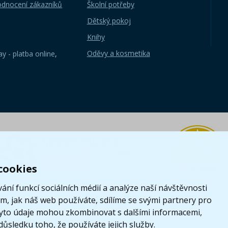
odnocení zákazníků
Školní potřeby
Dětský pokoj
Knihy
Oděvy a kosmetika
y - platba online
,
cookies
ání funkcí sociálních médií a analýze naší návštěvnosti
, jak náš web používáte, sdílíme se svými partnery pro
i tyto údaje mohou zkombinovat s dalšími informacemi,
 důsledku toho, že používáte jejich služby.