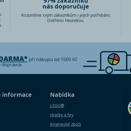
97% zákazníků
nás doporučuje
o
Rozumíme svým zákazníkům i jejich potřebám.
t
Ověřeno Heurekou.
.
ZDARMA*
při nákupu od 1500 Kč
é dopravce
é informace
Nabídka
LEGO®
Hračky a hry
Kojenecké zboží