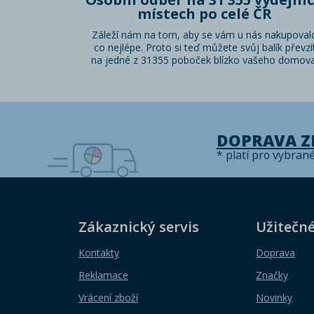
místech po celé ČR
Záleží nám na tom, aby se vám u nás nakupoval
co nejlépe. Proto si teď můžete svůj balík převzí
na jedné z 31355 poboček blízko vašeho domova
DOPRAVA 
* platí pro vybran
Zákaznický servis
Užitečn
Kontakty
Doprava
Reklamace
Značky
Vrácení zboží
Novinky