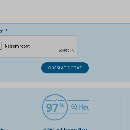
ní *
ODESLAT DOTAZ
97
ch