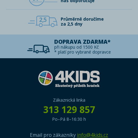
nás doporučuje
2,5
Průměrně doručíme
za 2,5 dny
DOPRAVA ZDARMA*
při nákupu od 1500 Kč
* platí pro vybrané dopravce
Zákaznická linka
313 129 857
Po–Pá 8–16:30 h
Email pro zákazníky
info@4kids.cz