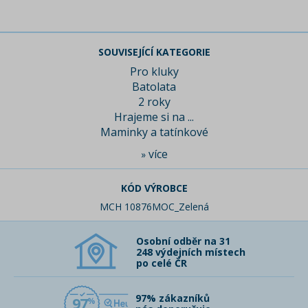
SOUVISEJÍCÍ KATEGORIE
Pro kluky
Batolata
2 roky
Hrajeme si na ...
Maminky a tatínkové
více
»
KÓD VÝROBCE
MCH 10876MOC_Zelená
Osobní odběr na 31
248 výdejních místech
po celé ČR
97% zákazníků
97