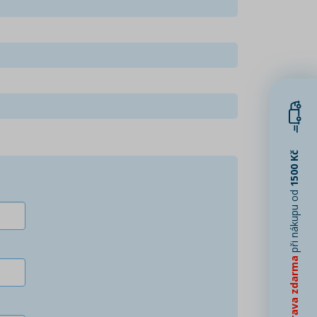
1500 Kč
při nákupu od
Doprava zdarma