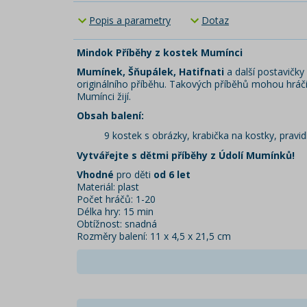
Popis a parametry
Dotaz
Mindok Příběhy z kostek Mumínci
Mumínek, Šňupálek, Hatifnati
a další postavičk
originálního příběhu. Takových příběhů mohou hráči v
Mumínci žijí.
Obsah balení:
9 kostek s obrázky, krabička na kostky, pravid
Vytvářejte s dětmi příběhy z Údolí Mumínků!
Vhodné
pro děti
od 6 let
Materiál: plast
Počet hráčů: 1-20
Délka hry: 15 min
Obtížnost: snadná
Rozměry balení: 11 x 4,5 x 21,5 cm