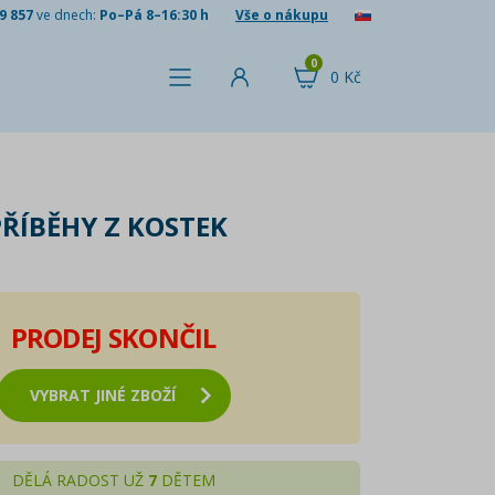
9 857
ve dnech:
Po–Pá 8–16:30 h
Vše o nákupu
0
0 Kč
ŘÍBĚHY Z KOSTEK
PRODEJ SKONČIL
VYBRAT JINÉ ZBOŽÍ
DĚLÁ RADOST UŽ
7
DĚTEM