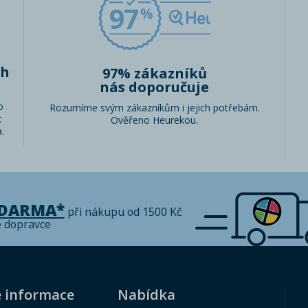
97
ch
97% zákazníků
nás doporučuje
o
Rozumíme svým zákazníkům i jejich potřebám.
t
Ověřeno Heurekou.
.
ZDARMA*
při nákupu od 1500 Kč
é dopravce
é informace
Nabídka