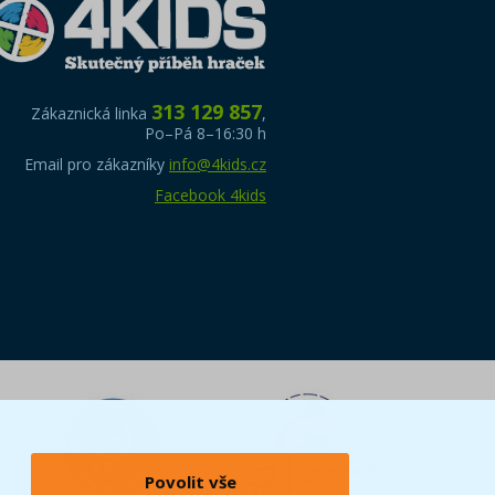
313 129 857
Zákaznická linka
,
Po–Pá 8–16:30 h
Email pro zákazníky
info@4kids.cz
Facebook 4kids
Povolit vše