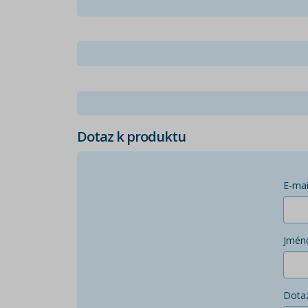
Dotaz k produktu
E-mai
Jmén
Dota