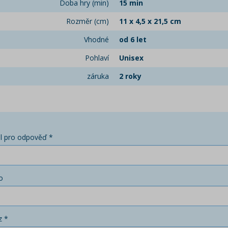
Doba hry (min)
15 min
Rozměr (cm)
11 x 4,5 x 21,5 cm
Vhodné
od 6 let
Pohlaví
Unisex
záruka
2 roky
l pro odpověď *
o
z *