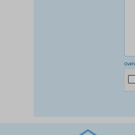
Ověře