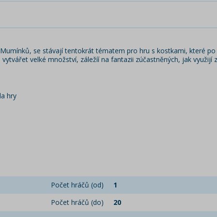
y Mumínků, se stávají tentokrát tématem pro hru s kostkami, které po
ytvářet velké množství, záležíí na fantazii zúčastněných, jak využijí 
la hry
Počet hráčů (od)
1
Počet hráčů (do)
20