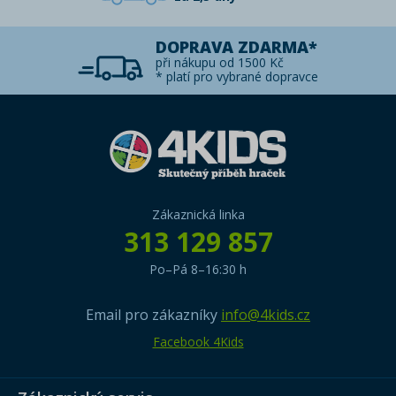
DOPRAVA ZDARMA*
při nákupu od 1500 Kč
* platí pro vybrané dopravce
Zákaznická linka
313 129 857
Po–Pá 8–16:30 h
Email pro zákazníky
info@4kids.cz
Facebook 4Kids