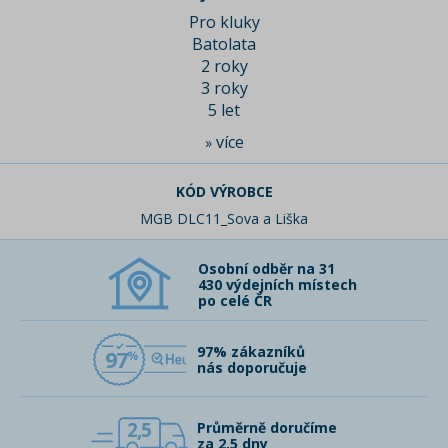
Pro kluky
Batolata
2 roky
3 roky
5 let
více
»
KÓD VÝROBCE
MGB DLC11_Sova a Liška
Osobní odběr na 31
430 výdejních místech
po celé ČR
97% zákazníků
97
nás doporučuje
2,5
Průměrně doručíme
za 2,5 dny