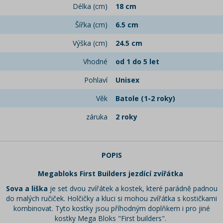
Délka (cm)
18 cm
Šířka (cm)
6.5 cm
Výška (cm)
24.5 cm
Vhodné
od 1 do 5 let
Pohlaví
Unisex
Věk
Batole (1-2 roky)
záruka
2 roky
POPIS
Megabloks First Builders jezdící zvířátka
Sova a liška
je set dvou zvířátek a kostek, které parádně padnou
do malých ručiček. Holčičky a kluci si mohou zvířátka s kostičkami
kombinovat. Tyto kostky jsou příhodným doplňkem i pro jiné
kostky Mega Bloks "First builders".