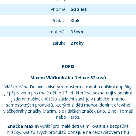
Vhodné
od 3 let
Pohlaví
Kluk
materiál
Dřevo
záruka
2 roky
POPIS
Maxim Vláčkodráha Deluxe 52kusů
Vláčkodráha Deluxe s visutým mostem a mnoha dalšími doplňky
je připravena pro malé děti od 3 let, které se seznamují s prvními
jízdami mašinek. K této základní sadě je v nabídce mnoho
samostatných produktů, kterými si děti mohou doplnit dřevěné
vláčkodráhy značky Maxim, ale i dalších značek Brio, Bino, Tomáš
nebo Heros.
Značka Maxim
vyrábí pro malé děti velmi kvalitní a bezpečné
hračky. Kvalitu svých produktů obhajuje na celosvětovém trhu