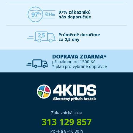
97% zákazníků
97
nás doporučuje
2,5
Průměrně doručíme
za 2,5 dny
DOPRAVA ZDARMA*
při nákupu od 1500 Kč
* platí pro vybrané dopravce
Zákaznická linka
313 129 857
Po–Pá 8–16:30 h