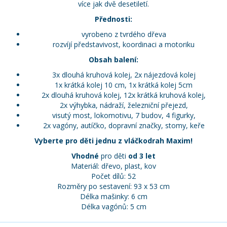
více jak dvě desetiletí.
Přednosti:
vyrobeno z tvrdého dřeva
rozvíjí představivost, koordinaci a motoriku
Obsah balení:
3x dlouhá kruhová kolej, 2x nájezdová kolej
1x krátká kolej 10 cm, 1x krátká kolej 5cm
2x dlouhá kruhová kolej, 12x krátká kruhová kolej,
2x výhybka, nádraží, železniční přejezd,
visutý most, lokomotivu, 7 budov, 4 figurky,
2x vagóny, autíčko, dopravní značky, stomy, keře
Vyberte pro děti jednu z vláčkodrah Maxim!
Vhodné
pro děti
od 3 let
Materiál: dřevo, plast, kov
Počet dílů: 52
Rozměry po sestavení: 93 x 53 cm
Délka mašinky: 6 cm
Délka vagónů: 5 cm