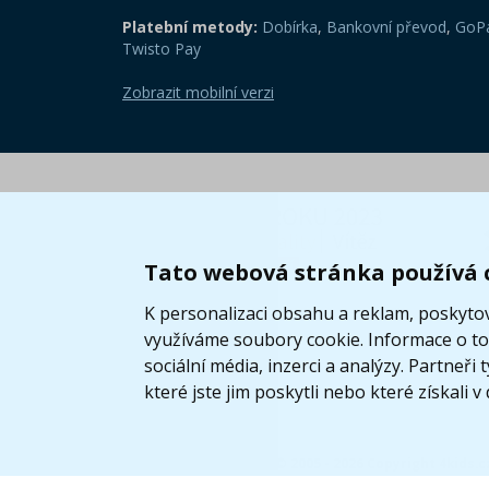
Platební metody:
Dobírka
,
Bankovní převod
,
GoPa
Twisto Pay
Zobrazit mobilní verzi
Tato webová stránka používá 
K personalizaci obsahu a reklam, poskytov
využíváme soubory cookie. Informace o tom
sociální média, inzerci a analýzy. Partneř
které jste jim poskytli nebo které získali v
© 2005 - 2026 Copyright 4kids.c