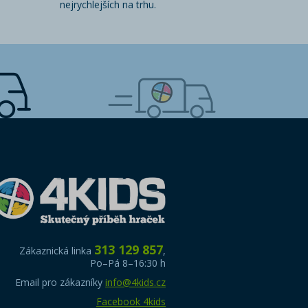
nejrychlejších na trhu.
313 129 857
Zákaznická linka
,
Po–Pá 8–16:30 h
Email pro zákazníky
info@4kids.cz
Facebook 4kids