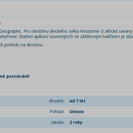
a
 Geographic. Pro návštěvu divokého světa Amazonie či africké savany
phone. Stažení aplikací souvisejících se zážitkovým balíčkem je zd
žít pohledu na divočinu.
né poznávání!
Vhodné
od 7 let
Pohlaví
Unisex
záruka
2 roky