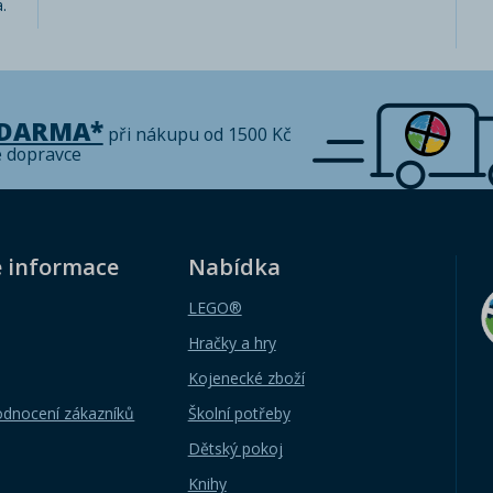
.
ZDARMA*
při nákupu od 1500 Kč
é dopravce
é informace
Nabídka
LEGO®
Hračky a hry
Kojenecké zboží
odnocení zákazníků
Školní potřeby
Dětský pokoj
Knihy