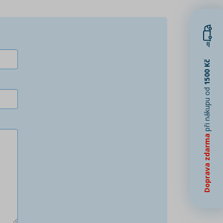
1500 Kč
při nákupu od
Doprava zdarma