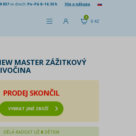
9 857
ve dnech:
Po–Pá 8–16:30 h
Vše o nákupu
0
0 Kč
IEW MASTER ZÁŽITKOVÝ
DIVOČINA
PRODEJ SKONČIL
VYBRAT JINÉ ZBOŽÍ
DĚLÁ RADOST UŽ
6
DĚTEM