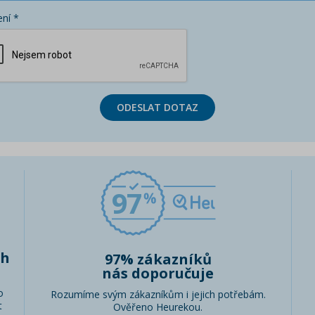
ní *
ODESLAT DOTAZ
97
ch
97% zákazníků
nás doporučuje
o
Rozumíme svým zákazníkům i jejich potřebám.
t
Ověřeno Heurekou.