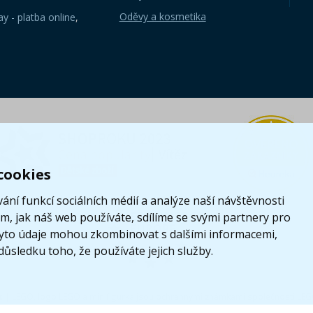
Oděvy a kosmetika
y - platba online
,
cookies
ání funkcí sociálních médií a analýze naší návštěvnosti
, jak náš web používáte, sdílíme se svými partnery pro
i tyto údaje mohou zkombinovat s dalšími informacemi,
 důsledku toho, že používáte jejich služby.
z
|
LEGO, logo LEGO a minifigurka jsou ochrannými známkami společnosti LE