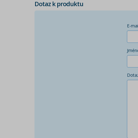
Dotaz k produktu
E-mai
Jmén
Dota