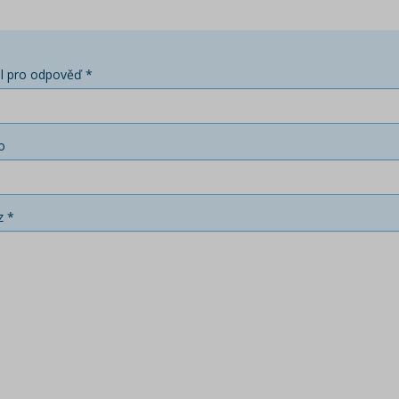
l pro odpověď *
o
z *