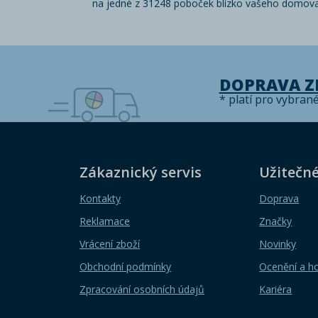
na jedné z 31248 poboček blízko vašeho domova
DOPRAVA 
* platí pro vybran
Zákaznický servis
Užitečn
Kontakty
Doprava
Reklamace
Značky
Vrácení zboží
Novinky
Obchodní podmínky
Ocenění a h
Zpracování osobních údajů
Kariéra