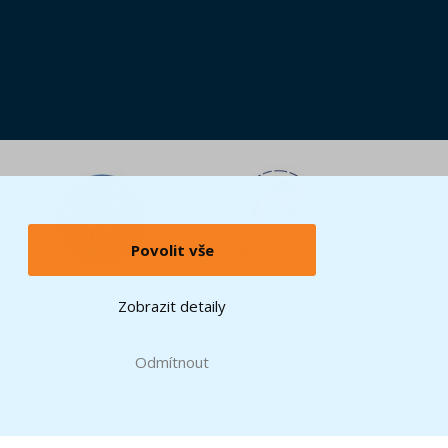
Povolit vše
Zobrazit detaily
Odmítnout
GO Group. © 2024 The LEGO Group.