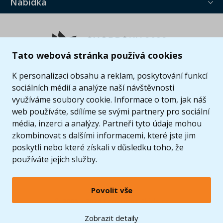
Nabídka
Tato webová stránka používá cookies
K personalizaci obsahu a reklam, poskytování funkcí
sociálních médií a analýze naší návštěvnosti
využíváme soubory cookie. Informace o tom, jak náš
web používáte, sdílíme se svými partnery pro sociální
média, inzerci a analýzy. Partneři tyto údaje mohou
zkombinovat s dalšími informacemi, které jste jim
poskytli nebo které získali v důsledku toho, že
používáte jejich služby.
Povolit vše
© 2005 - 2026 Copyright 4kids.cz
LEGO, logo LEGO a minifigurka jsou ochrannými známkami společnosti LEGO Group. ©
Zobrazit detaily
2024 The LEGO Group.