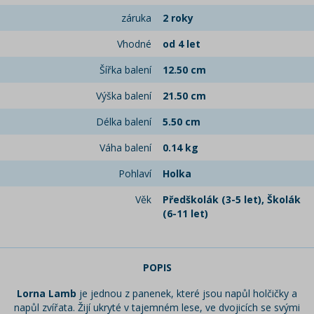
záruka
2 roky
Vhodné
od 4 let
Šířka balení
12.50 cm
Výška balení
21.50 cm
Délka balení
5.50 cm
Váha balení
0.14 kg
Pohlaví
Holka
Věk
Předškolák (3-5 let), Školák
(6-11 let)
POPIS
Lorna Lamb
je jednou z panenek, které jsou napůl holčičky a
napůl zvířata. Žijí ukryté v tajemném lese, ve dvojicích se svými