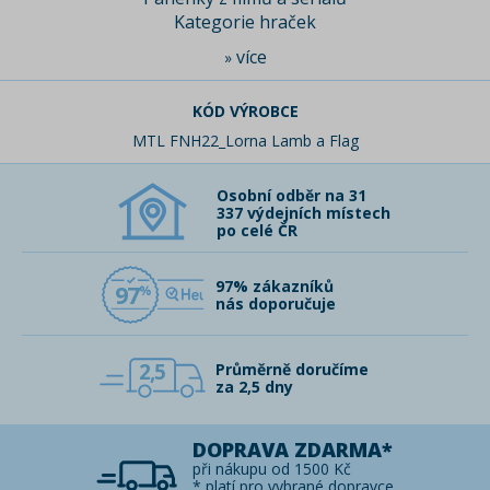
Kategorie hraček
více
»
KÓD VÝROBCE
MTL FNH22_Lorna Lamb a Flag
Osobní odběr na 31
337 výdejních místech
po celé ČR
97% zákazníků
97
nás doporučuje
2,5
Průměrně doručíme
za 2,5 dny
DOPRAVA ZDARMA*
při nákupu od 1500 Kč
* platí pro vybrané dopravce