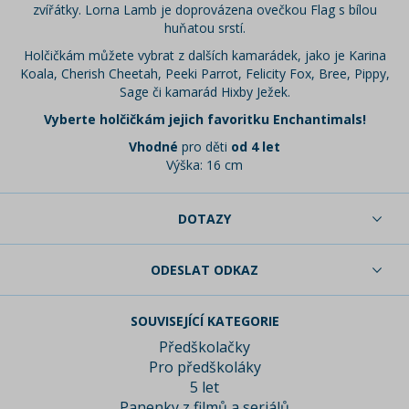
zvířátky. Lorna Lamb je doprovázena ovečkou Flag s bílou
huňatou srstí.
Holčičkám můžete vybrat z dalších kamarádek, jako je Karina
Koala, Cherish Cheetah, Peeki Parrot, Felicity Fox, Bree, Pippy,
Sage či kamarád Hixby Ježek.
Vyberte holčičkám jejich favoritku Enchantimals!
Vhodné
pro děti
od 4 let
Výška: 16 cm
DOTAZY
ODESLAT ODKAZ
SOUVISEJÍCÍ KATEGORIE
Předškolačky
Pro předškoláky
5 let
Panenky z filmů a seriálů