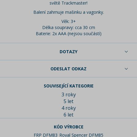
světě Trackmaster!
Balení zahrnuje mašinku a vagonky.
Věk: 3+
Délka soupravy: cca 30 cm
Baterie: 2x AAA (nejsou součástí)
DOTAZY
ODESLAT ODKAZ
SOUVISEJÍCÍ KATEGORIE
3 roky
5 let
4 roky
6 let
KÓD VÝROBCE
FRP DFM83_Royal Spencer DFM85