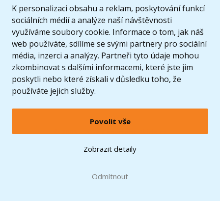
K personalizaci obsahu a reklam, poskytování funkcí
sociálních médií a analýze naší návštěvnosti
využíváme soubory cookie. Informace o tom, jak náš
web používáte, sdílíme se svými partnery pro sociální
média, inzerci a analýzy. Partneři tyto údaje mohou
zkombinovat s dalšími informacemi, které jste jim
poskytli nebo které získali v důsledku toho, že
používáte jejich služby.
Povolit vše
© 2005 - 2026 Copyright 4kids.cz
LEGO, logo LEGO a minifigurka jsou ochrannými známkami společnosti LEGO Group. ©
Zobrazit detaily
2024 The LEGO Group.
Tyto internetové stránky používají soubory cookie. Více informací
zde
.
Doprava zdarma
při nákupu od
Odmítnout
1500 Kč*
Zobrazit verzi pro desktop
Hračky můžete mít už
zítra
* platí pro vybrané dopravce