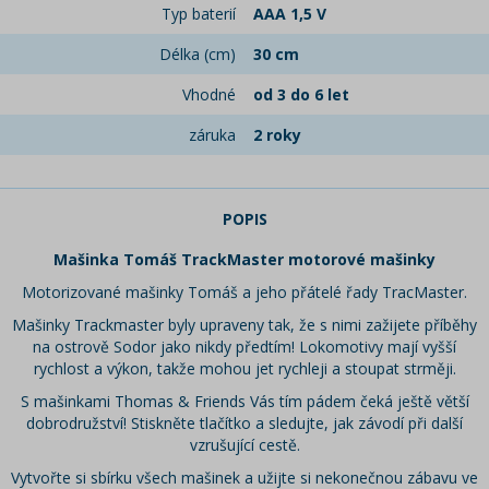
Typ baterií
AAA 1,5 V
Délka (cm)
30 cm
Vhodné
od 3 do 6 let
záruka
2 roky
POPIS
Mašinka Tomáš TrackMaster motorové mašinky
Motorizované mašinky Tomáš a jeho přátelé řady TracMaster.
Mašinky Trackmaster byly upraveny tak, že s nimi zažijete příběhy
na ostrově Sodor jako nikdy předtím! Lokomotivy mají vyšší
rychlost a výkon, takže mohou jet rychleji a stoupat strměji.
S mašinkami Thomas & Friends Vás tím pádem čeká ještě větší
dobrodružství! Stiskněte tlačítko a sledujte, jak závodí při další
vzrušující cestě.
Vytvořte si sbírku všech mašinek a užijte si nekonečnou zábavu ve