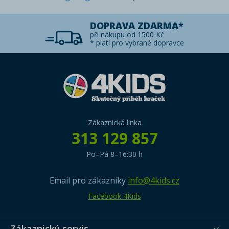
DOPRAVA ZDARMA*
při nákupu od 1500 Kč
* platí pro vybrané dopravce
Zákaznická linka
313 129 857
Po–Pá 8–16:30 h
Email pro zákazníky
info@4kids.cz
Facebook 4Kids
Zákaznický servis