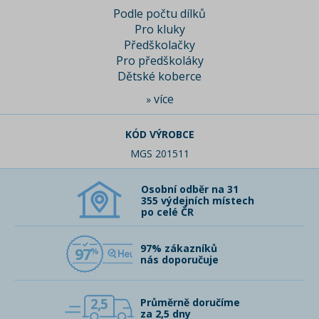
Podle počtu dílků
Pro kluky
Předškolačky
Pro předškoláky
Dětské koberce
více
»
KÓD VÝROBCE
MGS 201511
Osobní odběr na 31
355 výdejních místech
po celé ČR
97% zákazníků
97
nás doporučuje
2,5
Průměrně doručíme
za 2,5 dny