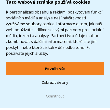
Tato webová stránka používá cookies
K personalizaci obsahu a reklam, poskytování funkcí
sociálních médií a analýze naší návštěvnosti
využíváme soubory cookie. Informace o tom, jak náš
web používáte, sdílíme se svými partnery pro sociální
média, inzerci a analýzy. Partneři tyto údaje mohou
zkombinovat s dalšími informacemi, které jste jim
poskytli nebo které získali v důsledku toho, že
používáte jejich služby.
Povolit vše
© 2005 - 2026 Copyright 4kids.cz
LEGO, logo LEGO a minifigurka jsou ochrannými známkami společnosti LEGO Group. ©
Zobrazit detaily
2024 The LEGO Group.
Tyto internetové stránky používají soubory cookie. Více informací
zde
.
Doprava zdarma
při nákupu od
Odmítnout
1500 Kč*
Zobrazit verzi pro desktop
Hračky můžete mít už
10.8.
* platí pro vybrané dopravce