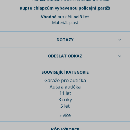
Kupte chlapcům vybavenou policejní garáž!
Vhodné
pro děti
od 3 let
Materiál: plast
DOTAZY
ODESLAT ODKAZ
SOUVISEJÍCÍ KATEGORIE
Garáže pro autíčka
Auta a autíčka
11 let
3 roky
5 let
více
»
KÓD VÝROBCE