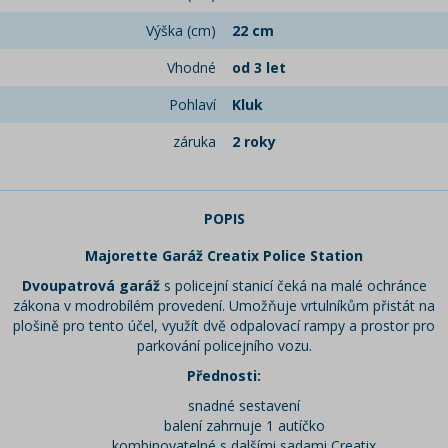
Výška (cm)
22 cm
Vhodné
od 3 let
Pohlaví
Kluk
záruka
2 roky
POPIS
Majorette Garáž Creatix Police Station
Dvoupatrová garáž
s policejní stanicí čeká na malé ochránce
zákona v modrobílém provedení. Umožňuje vrtulníkům přistát na
plošině pro tento účel, využít dvě odpalovací rampy a prostor pro
parkování policejního vozu.
Přednosti:
snadné sestavení
balení zahrnuje 1 autíčko
kombinovatelné s dalšími sadami Creatix