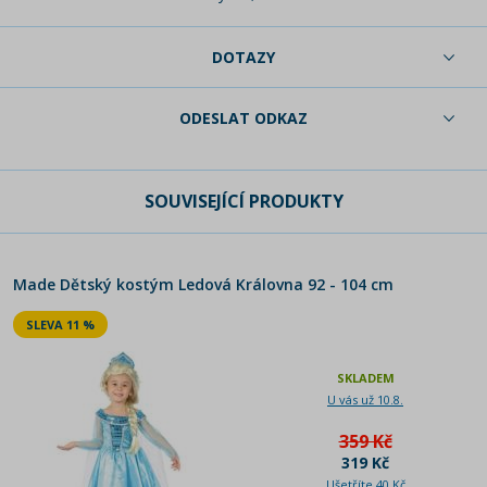
DOTAZY
ODESLAT ODKAZ
SOUVISEJÍCÍ PRODUKTY
Made Dětský kostým Ledová Královna 92 - 104 cm
SLEVA 11 %
SKLADEM
U vás už 10.8.
359 Kč
319 Kč
Ušetříte 40 Kč