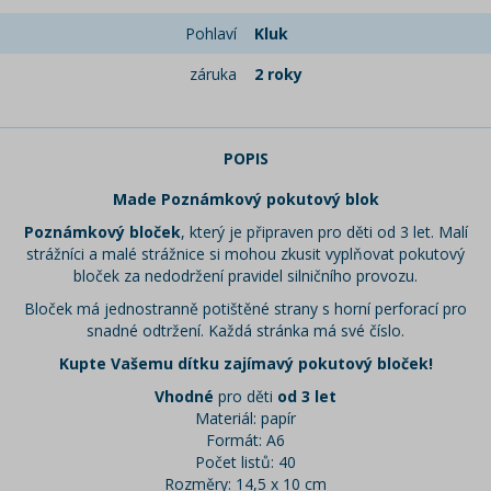
Pohlaví
Kluk
záruka
2 roky
POPIS
Made Poznámkový pokutový blok
Poznámkový bloček
, který je připraven pro děti od 3 let. Malí
strážníci a malé strážnice si mohou zkusit vyplňovat pokutový
bloček za nedodržení pravidel silničního provozu.
Bloček má jednostranně potištěné strany s horní perforací pro
snadné odtržení. Každá stránka má své číslo.
Kupte Vašemu dítku zajímavý pokutový bloček!
Vhodné
pro děti
od 3 let
Materiál: papír
Formát: A6
Počet listů: 40
Rozměry: 14,5 x 10 cm