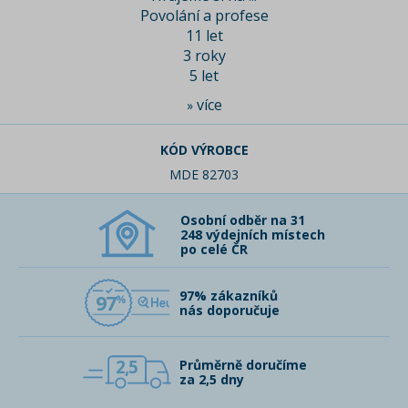
Povolání a profese
11 let
3 roky
5 let
více
»
KÓD VÝROBCE
MDE 82703
Osobní odběr na 31
248 výdejních místech
po celé ČR
97% zákazníků
97
nás doporučuje
2,5
Průměrně doručíme
za 2,5 dny