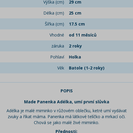
Výška (cm)
29 cm
Délka (cm)
25 cm
Šířka (cm)
17.5 cm
Vhodné
od 11 měsíců
záruka
2 roky
Pohlaví
Holka
Věk
Batole (1-2 roky)
POPIS
Made Panenka Adélka, umí první slůvka
Adélka je malé miminko v růžovém oblečku, ketré umí vydávat
zvuky a říkat máma. Panenka má látkové telíčko a mrkací oči.
Chová se jako malé živé miminko.
Přednosti: