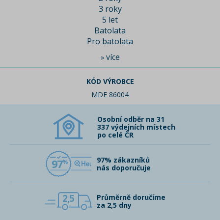
3 roky
5 let
Batolata
Pro batolata
více
»
KÓD VÝROBCE
MDE 86004
Osobní odběr na 31
337 výdejních místech
po celé ČR
97% zákazníků
97
nás doporučuje
2,5
Průměrně doručíme
za 2,5 dny