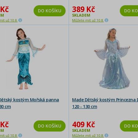
 Kč
389 Kč
DO KOŠÍKU
DO KO
EM
SKLADEM
ít už 10.8.
Můžete mít už 10.8.
ětský kostým Mořská panna
Made Dětský kostým Princezna 
130 cm
120 - 130 cm
 Kč
409 Kč
DO KOŠÍKU
DO KO
EM
SKLADEM
ít už 10.8.
Můžete mít už 10.8.