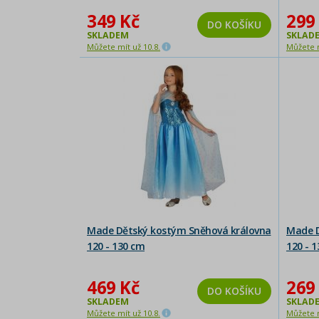
349 Kč
299
DO KOŠÍKU
SKLADEM
SKLAD
Můžete mít už 10.8.
Můžete m
Made Dětský kostým Sněhová královna
Made D
120 - 130 cm
120 - 
469 Kč
269
DO KOŠÍKU
SKLADEM
SKLAD
Můžete mít už 10.8.
Můžete m