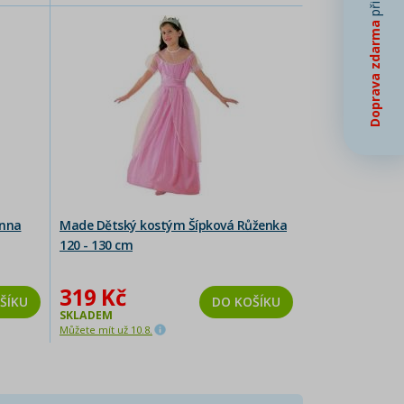
Doprava zdarma
anna
Made Dětský kostým Šípková Růženka
120 - 130 cm
319 Kč
ŠÍKU
DO KOŠÍKU
SKLADEM
Můžete mít už 10.8.