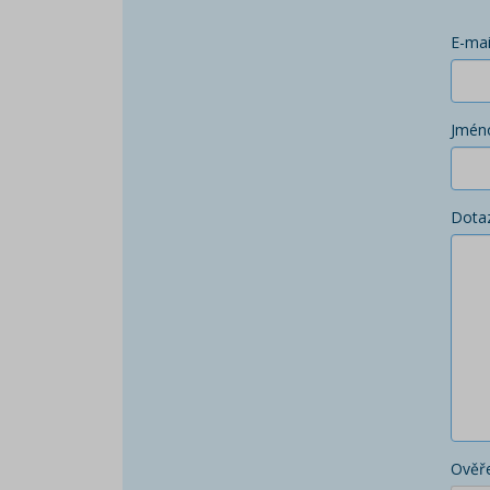
E-mai
Jmén
Dota
Ověře