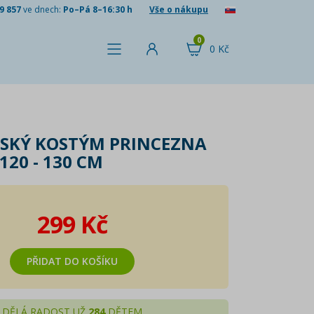
9 857
ve dnech:
Po–Pá 8–16:30 h
Vše o nákupu
0
0 Kč
SKÝ KOSTÝM PRINCEZNA
20 - 130 CM
299 Kč
PŘIDAT DO KOŠÍKU
DĚLÁ RADOST UŽ
284
DĚTEM