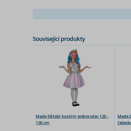
Související produkty
Made Dětský kostým Jednorožec 120 -
Made D
130 cm
čelenk