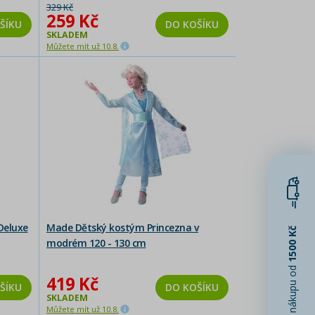
329 Kč
259 Kč
ŠÍKU
DO KOŠÍKU
SKLADEM
Můžete mít už 10.8.
Deluxe
Made Dětský kostým Princezna v
1500 Kč
modrém 120 - 130 cm
při nákupu od
419 Kč
ŠÍKU
DO KOŠÍKU
SKLADEM
Můžete mít už 10.8.