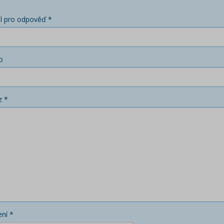
l pro odpověď *
o
z *
ní *