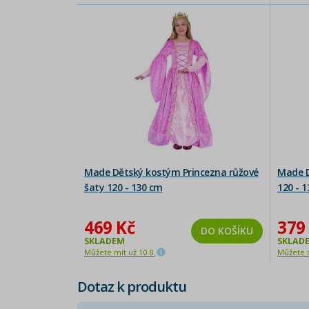
Made Dětský kostým Princezna růžové
Made D
šaty 120 - 130 cm
120 - 
469 Kč
379
DO KOŠÍKU
SKLADEM
SKLAD
Můžete mít už 10.8.
Můžete m
Dotaz k produktu