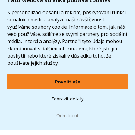
Tato webová stránka používá cookies
K personalizaci obsahu a reklam, poskytování funkcí
sociálních médií a analýze naší návštěvnosti
využíváme soubory cookie. Informace o tom, jak náš
web používáte, sdílíme se svými partnery pro sociální
média, inzerci a analýzy. Partneři tyto údaje mohou
zkombinovat s dalšími informacemi, které jste jim
poskytli nebo které získali v důsledku toho, že
používáte jejich služby.
Povolit vše
© 2005 - 2026 Copyright 4kids.cz
LEGO, logo LEGO a minifigurka jsou ochrannými známkami společnosti LEGO Group. ©
Zobrazit detaily
2024 The LEGO Group.
Tyto internetové stránky používají soubory cookie. Více informací
zde
.
Doprava zdarma
při nákupu od
Odmítnout
1500 Kč*
Zobrazit verzi pro desktop
Hračky můžete mít už
zítra
* platí pro vybrané dopravce