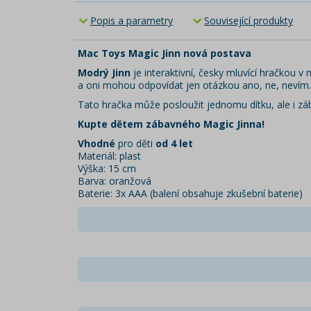
Popis a parametry
Související produkty
Mac Toys Magic Jinn nová postava
Modrý Jinn
je interaktivní, česky mluvící hračkou v
a oni mohou odpovídat jen otázkou ano, ne, nevím. 
Tato hračka může posloužit jednomu dítku, ale i záb
Kupte dětem zábavného Magic Jinna!
Vhodné
pro děti
od 4 let
Materiál: plast
Výška: 15 cm
Barva: oranžová
Baterie: 3x AAA (balení obsahuje zkušební baterie)