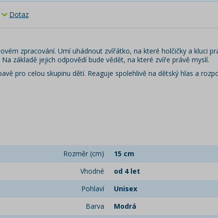
Dotaz
 novém zpracování. Umí uhádnout zvířátko, na které holčičky a kluci prá
Na základě jejich odpovědí bude vědět, na které zvíře právě myslí.
avě pro celou skupinu dětí. Reaguje spolehlivě na dětský hlas a rozpo
Rozměr (cm)
15 cm
Vhodné
od 4 let
Pohlaví
Unisex
Barva
Modrá