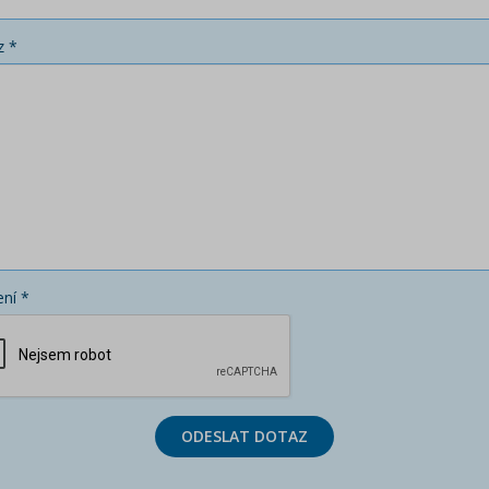
z *
ní *
ODESLAT DOTAZ