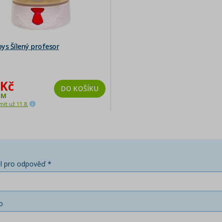
ys Šílený profesor
 Kč
DO KOŠÍKU
EM
ít už 11.8.
l pro odpověď *
o