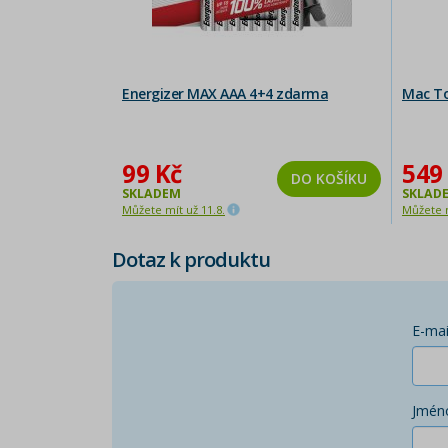
Energizer MAX AAA 4+4 zdarma
Mac To
99 Kč
549
DO KOŠÍKU
SKLADEM
SKLAD
Můžete mít už 11.8.
Můžete m
Dotaz k produktu
E-mai
Jmén