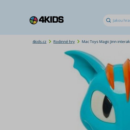
4kids.cz
Rodinné hry
Mac Toys Magic Jinn intera