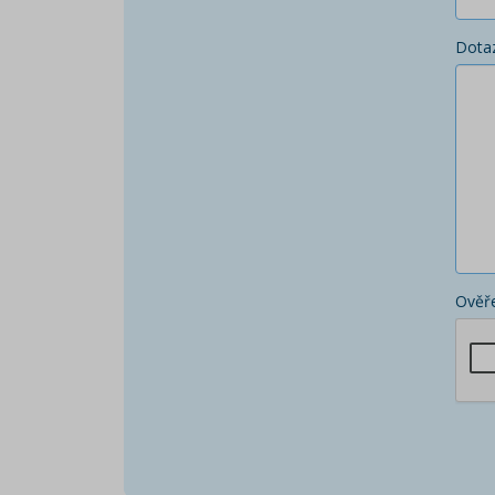
Dota
Ověře