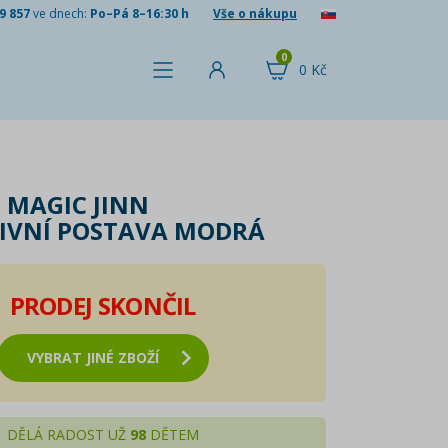
9 857
ve dnech:
Po–Pá 8–16:30 h
Vše o nákupu
0
0 Kč
 MAGIC JINN
IVNÍ POSTAVA MODRÁ
PRODEJ SKONČIL
VYBRAT JINÉ ZBOŽÍ
DĚLÁ RADOST UŽ
98
DĚTEM