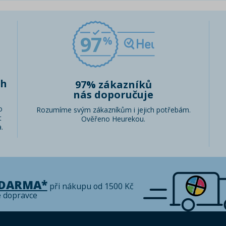
97
ch
97% zákazníků
nás doporučuje
o
Rozumíme svým zákazníkům i jejich potřebám.
t
Ověřeno Heurekou.
.
ZDARMA*
při nákupu od 1500 Kč
é dopravce