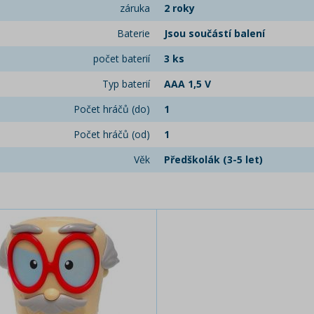
záruka
2 roky
Baterie
Jsou součástí balení
počet baterií
3 ks
Typ baterií
AAA 1,5 V
Počet hráčů (do)
1
Počet hráčů (od)
1
Věk
Předškolák (3-5 let)