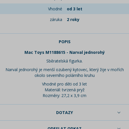
Vhodné
od 3 let
záruka
2 roky
POPIS
Mac Toys M1188615 - Narval jednorohý
Sběratelská figurka.
Narval jednorohý je menší ozubený kytovec, který žije v mořích
okolo severního polárního kruhu
Vhodné pro děti od 3 let
Materiál: tvrzená pryž
Rozměry: 27,2 x 3,9 cm
DOTAZY
ODESLAT ODKAZ