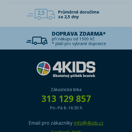
2,5
Průměrně doručíme
za 2,5 dny
DOPRAVA ZDARMA*
při nákupu od 1500 Kč
* platí pro vybrané dopravce
Zákaznická linka
313 129 857
Po–Pá 8–16:30 h
Email pro zákazníky
info@4kids.cz
Facebook 4Kids