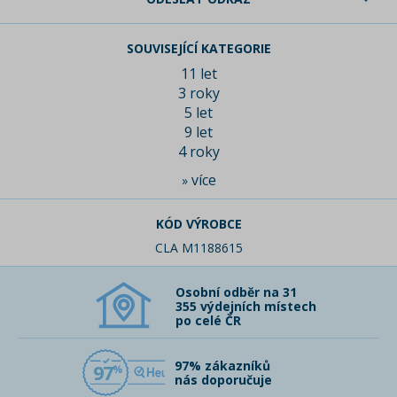
SOUVISEJÍCÍ KATEGORIE
11 let
3 roky
5 let
9 let
4 roky
více
»
KÓD VÝROBCE
CLA M1188615
Osobní odběr na 31
355 výdejních místech
po celé ČR
97% zákazníků
97
nás doporučuje