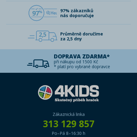
97% zákazníků
97
nás doporučuje
2,5
Průměrně doručíme
za 2,5 dny
DOPRAVA ZDARMA*
při nákupu od 1500 Kč
* platí pro vybrané dopravce
Zákaznická linka
313 129 857
Po–Pá 8–16:30 h