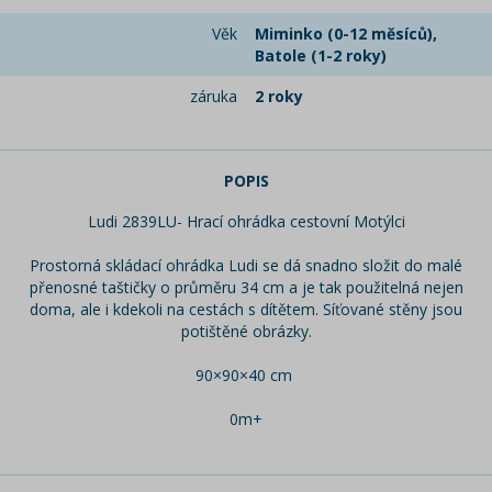
Věk
Miminko (0-12 měsíců),
Batole (1-2 roky)
záruka
2 roky
POPIS
Ludi 2839LU- Hrací ohrádka cestovní Motýlci
Prostorná skládací ohrádka Ludi se dá snadno složit do malé
přenosné taštičky o průměru 34 cm a je tak použitelná nejen
doma, ale i kdekoli na cestách s dítětem. Síťované stěny jsou
potištěné obrázky.
90×90×40 cm
0m+