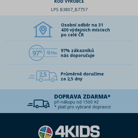
KÓD VÝROBCE
LPS B3807_B7757
Osobní odběr na 31
430 výdejních místech
po celé ČR
97% zákazníků
97
nás doporučuje
2,5
Průměrně doručíme
za 2,5 dny
DOPRAVA ZDARMA*
při nákupu od 1500 Kč
* platí pro vybrané dopravce