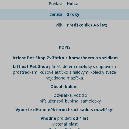
Pohlaví
Holka
záruka
2 roky
Věk
Předškolák (3-5 let)
POPIS
Littlest Pet Shop Zvířátko s kamarádem a vozidlem
Littlest Pet Shop
přináší dětem mazlíčky s dopravním
prostředkem. Růžové autíčko s fialovými kolečky sveze
nejednoho mazlíčka.
Obsah balení:
2 zvířátka, vozidlo
příslušenství, bublina, samolepky
Vyberte dětem některou hrací sadu s mazlíčky!
Vhodné
pro děti
od 4 let
Materiál: plast