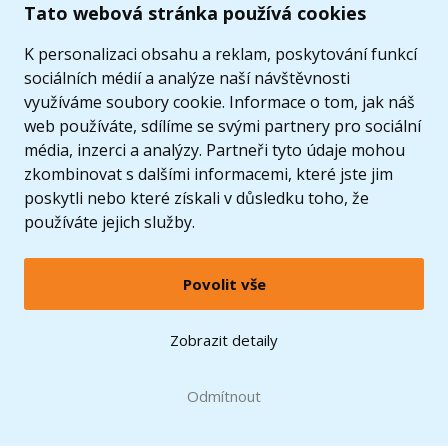
Tato webová stránka používá cookies
K personalizaci obsahu a reklam, poskytování funkcí
sociálních médií a analýze naší návštěvnosti
využíváme soubory cookie. Informace o tom, jak náš
web používáte, sdílíme se svými partnery pro sociální
média, inzerci a analýzy. Partneři tyto údaje mohou
zkombinovat s dalšími informacemi, které jste jim
poskytli nebo které získali v důsledku toho, že
používáte jejich služby.
Povolit vše
© 2005 - 2026 Copyright 4kids.cz
LEGO, logo LEGO a minifigurka jsou ochrannými známkami společnosti LEGO Group. ©
Zobrazit detaily
2024 The LEGO Group.
Tyto internetové stránky používají soubory cookie. Více informací
zde
.
Doprava zdarma
při nákupu od
Odmítnout
1500 Kč*
Zobrazit verzi pro desktop
Hračky můžete mít už
11.8.
* platí pro vybrané dopravce