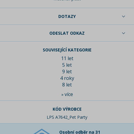
DOTAZY
ODESLAT ODKAZ
SOUVISEJÍCÍ KATEGORIE
11 let
5 let
9 let
4 roky
8 let
více
»
KÓD VÝROBCE
LPS A7642_Pet Party
Osobní odběr na 31