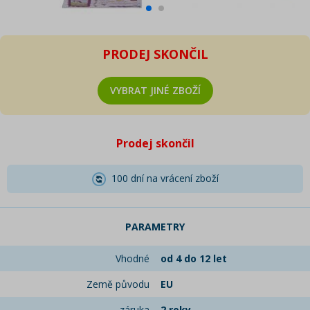
PRODEJ SKONČIL
VYBRAT JINÉ ZBOŽÍ
Prodej skončil
100 dní na vrácení zboží
PARAMETRY
Vhodné
od 4 do 12 let
Země původu
EU
záruka
2 roky