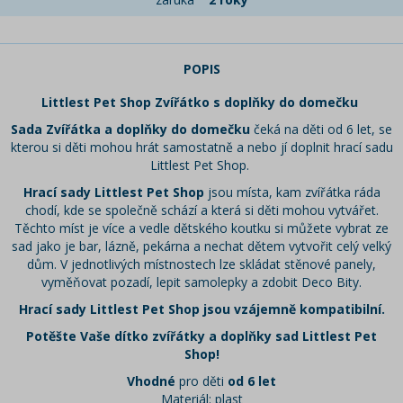
POPIS
Littlest Pet Shop Zvířátko s doplňky do domečku
Sada Zvířátka a doplňky do domečku
čeká na děti od 6 let, se
kterou si děti mohou hrát samostatně a nebo jí doplnit hrací sadu
Littlest Pet Shop.
Hrací sady Littlest Pet Shop
jsou místa, kam zvířátka ráda
chodí, kde se společně schází a která si děti mohou vytvářet.
Těchto míst je více a vedle dětského koutku si můžete vybrat ze
sad jako je bar, lázně, pekárna a nechat dětem vytvořit celý velký
dům. V jednotlivých místnostech lze skládat stěnové panely,
vyměňovat pozadí, lepit samolepky a zdobit Deco Bity.
Hrací sady Littlest Pet Shop jsou vzájemně kompatibilní.
Potěšte Vaše dítko zvířátky a doplňky sad Littlest Pet
Shop!
Vhodné
pro děti
od 6 let
Materiál: plast