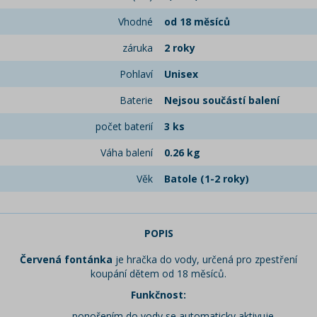
Vhodné
od 18 měsíců
záruka
2 roky
Pohlaví
Unisex
Baterie
Nejsou součástí balení
počet baterií
3 ks
Váha balení
0.26 kg
Věk
Batole (1-2 roky)
POPIS
Červená fontánka
je hračka do vody, určená pro zpestření
koupání dětem od 18 měsíců.
Funkčnost:
ponořením do vody se automaticky aktivuje