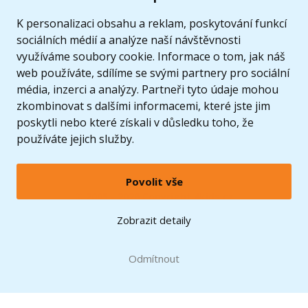
K personalizaci obsahu a reklam, poskytování funkcí
sociálních médií a analýze naší návštěvnosti
využíváme soubory cookie. Informace o tom, jak náš
web používáte, sdílíme se svými partnery pro sociální
média, inzerci a analýzy. Partneři tyto údaje mohou
zkombinovat s dalšími informacemi, které jste jim
poskytli nebo které získali v důsledku toho, že
používáte jejich služby.
Povolit vše
© 2005 - 2026 Copyright 4kids.cz
LEGO, logo LEGO a minifigurka jsou ochrannými známkami společnosti LEGO Group. ©
Zobrazit detaily
2024 The LEGO Group.
Tyto internetové stránky používají soubory cookie. Více informací
zde
.
Doprava zdarma
při nákupu od
Odmítnout
1500 Kč*
Zobrazit verzi pro desktop
Hračky můžete mít už
10.8.
* platí pro vybrané dopravce