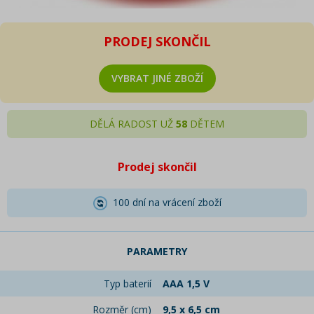
PRODEJ SKONČIL
VYBRAT JINÉ ZBOŽÍ
DĚLÁ RADOST UŽ
58
DĚTEM
Prodej skončil
100 dní na vrácení zboží
PARAMETRY
Typ baterií
AAA 1,5 V
Rozměr (cm)
9,5 x 6,5 cm