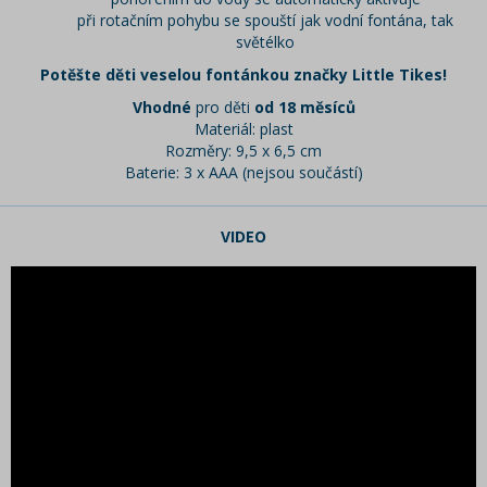
při rotačním pohybu se spouští jak vodní fontána, tak
světélko
Potěšte děti veselou fontánkou značky Little Tikes!
Vhodné
pro děti
od 18 měsíců
Materiál: plast
Rozměry: 9,5 x 6,5 cm
Baterie: 3 x AAA (nejsou součástí)
VIDEO