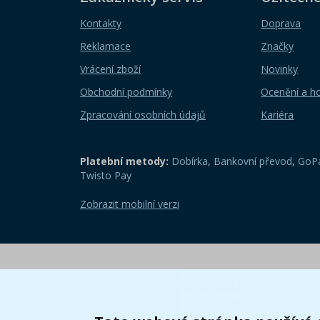
Kontakty
Doprava
Reklamace
Značky
Vrácení zboží
Novinky
Obchodní podmínky
Ocenění a h
Zpracování osobních údajů
Kariéra
Platební metody:
Dobírka
,
Bankovní převod
,
GoPa
Twisto Pay
Zobrazit mobilní verzi