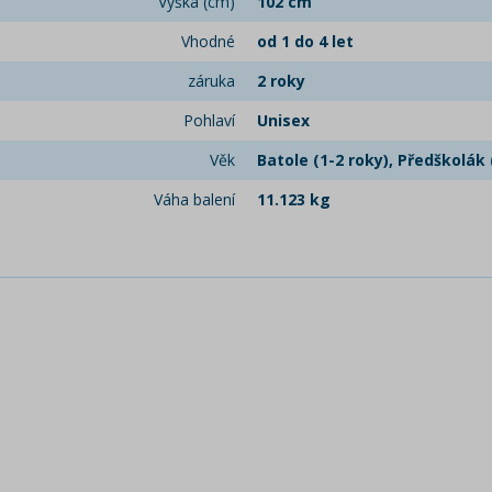
Výška (cm)
102 cm
Vhodné
od 1 do 4 let
záruka
2 roky
Pohlaví
Unisex
Věk
Batole (1-2 roky), Předškolák (
Váha balení
11.123 kg