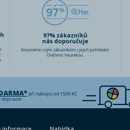
97
ch
97% zákazníků
nás doporučuje
o
Rozumíme svým zákazníkům i jejich potřebám.
t
Ověřeno Heurekou.
.
ZDARMA*
při nákupu od 1500 Kč
é dopravce
é informace
Nabídka