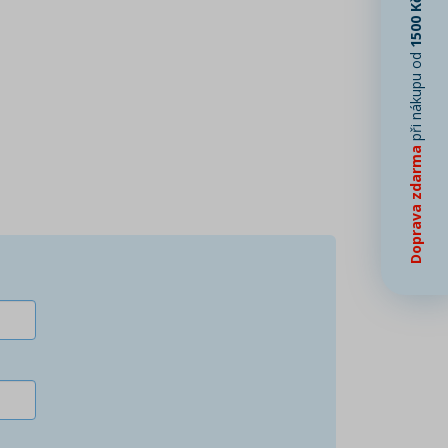
1500 Kč
při nákupu od
Doprava zdarma