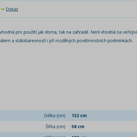
Dotaz
vhodná pro použití jak doma, tak na zahradě. Není vhodná na veřejná 
álem a stálobarevností i při rozdílných povětrnostních podmínkách.
Délka (cm)
132 cm
Šířka (cm)
58 cm