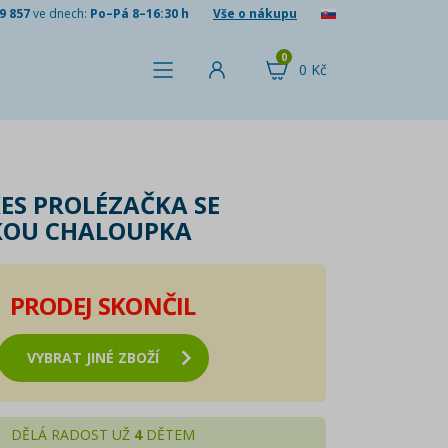
9 857
ve dnech:
Po–Pá 8–16:30 h
Vše o nákupu
0
0 Kč
KES PROLÉZAČKA SE
KOU CHALOUPKA
PRODEJ SKONČIL
VYBRAT JINÉ ZBOŽÍ
DĚLÁ RADOST UŽ
4
DĚTEM