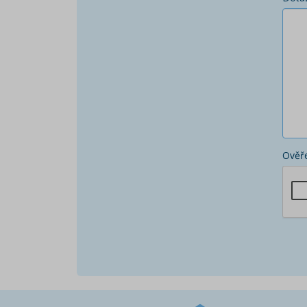
Ověře