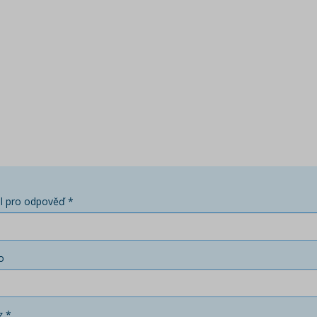
l pro odpověď *
o
z *