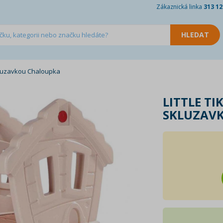
Zákaznická linka
313 12
skluzavkou Chaloupka
LITTLE TI
SKLUZAV