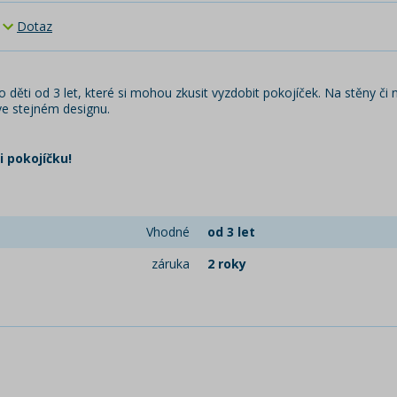
Dotaz
ěti od 3 let, které si mohou zkusit vyzdobit pokojíček. Na stěny či n
ve stejném designu.
 pokojíčku!
Vhodné
od 3 let
záruka
2 roky