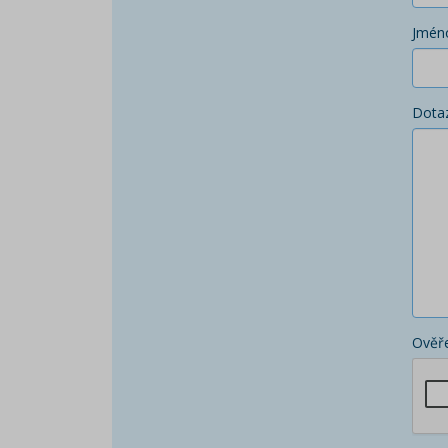
Jmén
Dota
Ověře