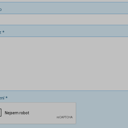
o
z *
ní *