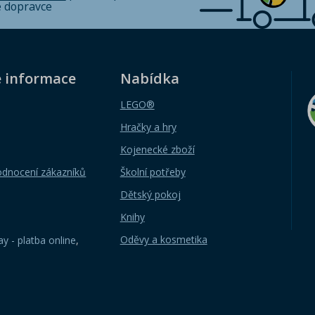
é dopravce
é informace
Nabídka
LEGO®
Hračky a hry
Kojenecké zboží
odnocení zákazníků
Školní potřeby
Dětský pokoj
Knihy
Oděvy a kosmetika
y - platba online
,