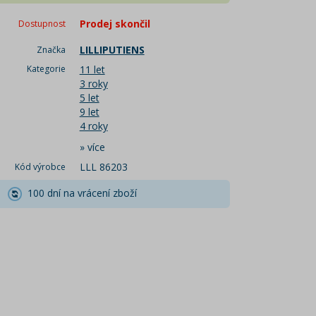
Prodej skončil
Dostupnost
LILLIPUTIENS
Značka
Kategorie
11 let
3 roky
5 let
9 let
4 roky
»
více
LLL 86203
Kód výrobce
100 dní na vrácení zboží