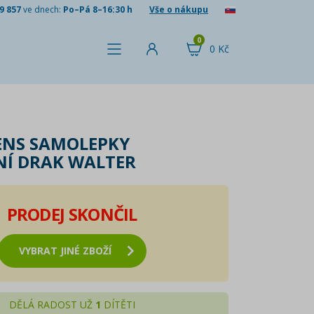
9 857
ve dnech:
Po–Pá 8–16:30 h
Vše o nákupu
0
0 Kč
IENS SAMOLEPKY
Í DRAK WALTER
PRODEJ SKONČIL
VYBRAT JINÉ ZBOŽÍ
DĚLÁ RADOST UŽ
1
DÍTĚTI