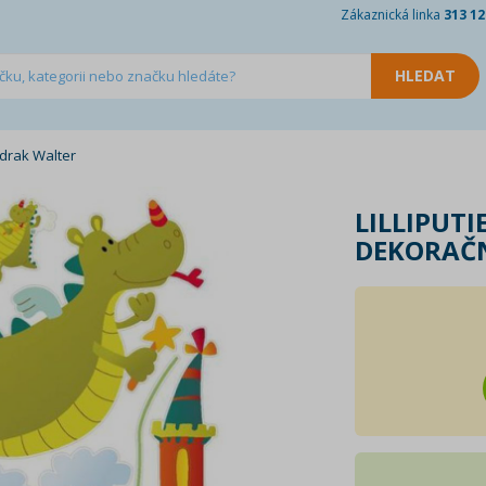
Zákaznická linka
313 12
 drak Walter
LILLIPUT
DEKORAČN