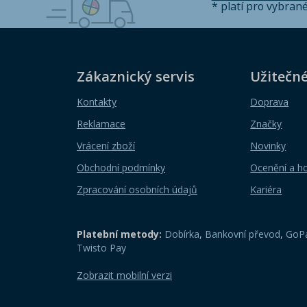
* platí pro vybran
Zákaznický servis
Užitečn
Kontakty
Doprava
Reklamace
Značky
Vrácení zboží
Novinky
Obchodní podmínky
Ocenění a h
Zpracování osobních údajů
Kariéra
Platební metody:
Dobírka
,
Bankovní převod
,
GoPa
Twisto Pay
Zobrazit mobilní verzi