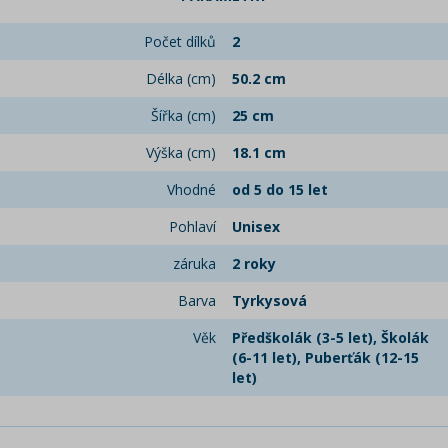
Počet dílků
2
Délka (cm)
50.2 cm
Šířka (cm)
25 cm
Výška (cm)
18.1 cm
Vhodné
od 5 do 15 let
Pohlaví
Unisex
záruka
2 roky
Barva
Tyrkysová
Věk
Předškolák (3-5 let), Školák
(6-11 let), Puberťák (12-15
let)