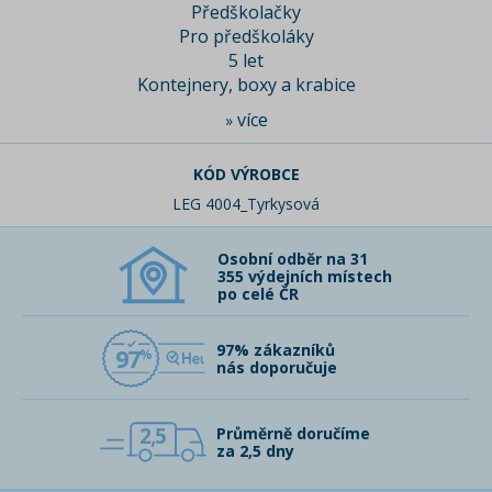
Předškolačky
Pro předškoláky
5 let
Kontejnery, boxy a krabice
více
»
KÓD VÝROBCE
LEG 4004_Tyrkysová
Osobní odběr na 31
355 výdejních místech
po celé ČR
97% zákazníků
97
nás doporučuje
2,5
Průměrně doručíme
za 2,5 dny