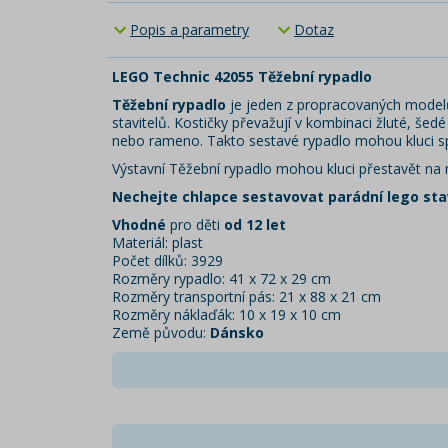
Popis a parametry
Dotaz
LEGO Technic 42055 Těžební rypadlo
Těžební rypadlo
je jeden z propracovaných modelů,
stavitelů. Kostičky převažují v kombinaci žluté, še
nebo rameno. Takto sestavé rypadlo mohou kluci spus
Výstavní Těžební rypadlo mohou kluci přestavět na m
Nechejte chlapce sestavovat parádní lego sta
Vhodné
pro děti
od 12 let
Materiál: plast
Počet dílků: 3929
Rozměry rypadlo: 41 x 72 x 29 cm
Rozměry transportní pás: 21 x 88 x 21 cm
Rozměry náklaďák: 10 x 19 x 10 cm
Země původu:
Dánsko