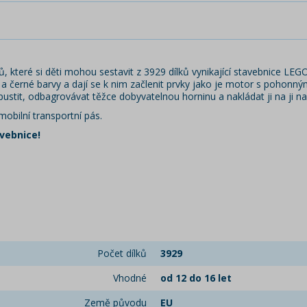
 které si děti mohou sestavit z 3929 dílků vynikající stavebnice LEG
dé a černé barvy a dají se k nim začlenit prvky jako je motor s pohonn
tit, odbagrovávat těžce dobyvatelnou horninu a nakládat ji na ji na 
obilní transportní pás.
vebnice!
Počet dílků
3929
Vhodné
od 12 do 16 let
Země původu
EU