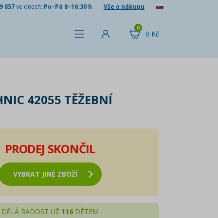
9 857
ve dnech:
Po–Pá 8–16:30 h
Vše o nákupu
0
0 Kč
HNIC 42055 TĚŽEBNÍ
PRODEJ SKONČIL
VYBRAT JINÉ ZBOŽÍ
DĚLÁ RADOST UŽ
116
DĚTEM