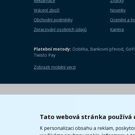
Reklamace
Značky
Vrácení zboží
Novinky
Obchodní podmínky
Ocenění a h
Zpracování osobních údajů
Kariéra
Platební metody:
Dobírka
,
Bankovní převod
,
GoPa
Twisto Pay
Zobrazit mobilní verzi
Tato webová stránka používá 
K personalizaci obsahu a reklam, poskytov