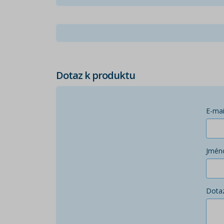
Dotaz k produktu
E-mai
Jmén
Dota