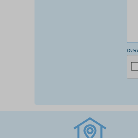
Ověře