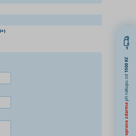
6+)
1500 Kč
při nákupu od
Doprava zdarma