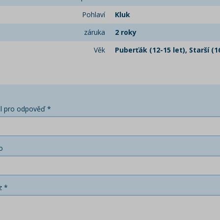
Pohlaví
Kluk
záruka
2 roky
Věk
Puberťák (12-15 let), Starší (1
l pro odpověď *
o
z *