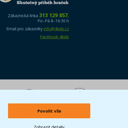
313 129 857
Zákaznická linka
,
Po–Pá 8–16:30 h
Email pro zákazníky
info@4kids.cz
Facebook 4kids
Povolit vše
Zobrazit detaily