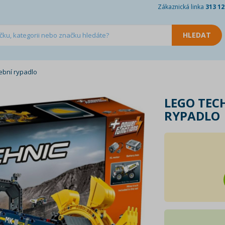
Zákaznická linka
313 12
ební rypadlo
LEGO TEC
RYPADLO