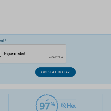
ní *
ODESLAT DOTAZ
97