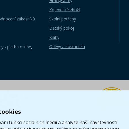
Hračky a hry
Kojenecké zboží
odnocení zákazníků
Školní potřeby
Dětský pokoj
Knihy
Oděvy a kosmetika
y - platba online
,
cookies
ání funkcí sociálních médií a analýze naší návštěvnosti