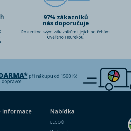
ch
97% zákazníků
nás doporučuje
o
Rozumíme svým zákazníkům i jejich potřebám.
t
Ověřeno Heurekou.
.
ZDARMA*
při nákupu od 1500 Kč
é dopravce
é informace
Nabídka
LEGO®