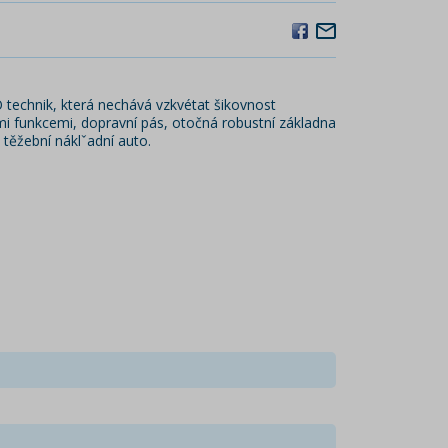
O technik, která nechává vzkvétat šikovnost
ými funkcemi, dopravní pás, otočná robustní základna
těžební náklˇadní auto.