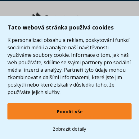
Tato webová stránka používá cookies
K personalizaci obsahu a reklam, poskytování funkcí
sociálních médií a analýze naší návštěvnosti
využíváme soubory cookie. Informace o tom, jak náš
web používáte, sdílíme se svými partnery pro sociální
média, inzerci a analýzy. Partneři tyto údaje mohou
zkombinovat s dalšími informacemi, které jste jim
poskytli nebo které získali v důsledku toho, že
používáte jejich služby.
Povolit vše
© 2005 - 2026 Copyright 4kids.cz
LEGO, logo LEGO a minifigurka jsou ochrannými známkami společnosti LEGO Group. ©
Zobrazit detaily
2024 The LEGO Group.
Tyto internetové stránky používají soubory cookie. Více informací
zde
.