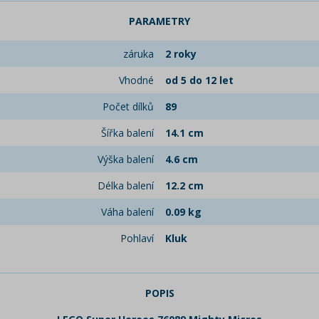
PARAMETRY
záruka
2 roky
Vhodné
od 5 do 12 let
Počet dílků
89
Šířka balení
14.1 cm
Výška balení
4.6 cm
Délka balení
12.2 cm
Váha balení
0.09 kg
Pohlaví
Kluk
POPIS