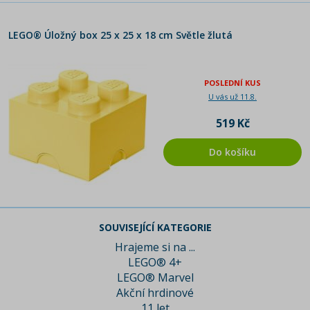
LEGO® Úložný box 25 x 25 x 18 cm Světle žlutá
POSLEDNÍ KUS
U vás už 11.8.
519 Kč
Do košíku
SOUVISEJÍCÍ KATEGORIE
Hrajeme si na ...
LEGO® 4+
LEGO® Marvel
Akční hrdinové
11 let