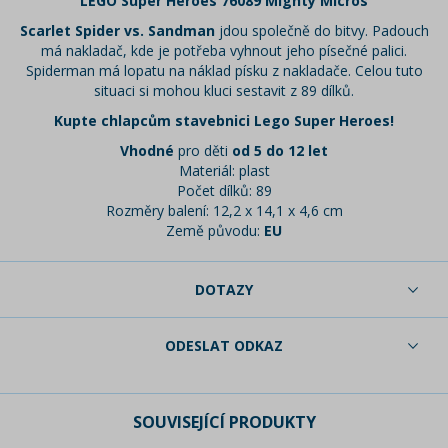
LEGO Super Heroes 76089 Mighty Micros
Scarlet Spider vs. Sandman
jdou společně do bitvy. Padouch
má nakladač, kde je potřeba vyhnout jeho písečné palici.
Spiderman má lopatu na náklad písku z nakladače. Celou tuto
situaci si mohou kluci sestavit z 89 dílků.
Kupte chlapcům stavebnici Lego Super Heroes!
Vhodné
pro děti
od 5 do 12 let
Materiál: plast
Počet dílků: 89
Rozměry balení: 12,2 x 14,1 x 4,6 cm
Země původu:
EU
DOTAZY
ODESLAT ODKAZ
SOUVISEJÍCÍ PRODUKTY