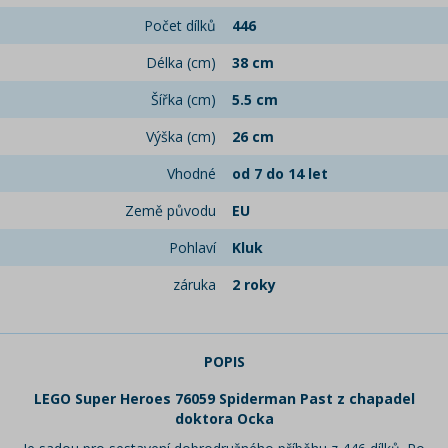
Počet dílků
446
Délka (cm)
38 cm
Šířka (cm)
5.5 cm
Výška (cm)
26 cm
Vhodné
od 7 do 14 let
Země původu
EU
Pohlaví
Kluk
záruka
2 roky
POPIS
LEGO Super Heroes 76059 Spiderman Past z chapadel
doktora Ocka