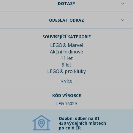
DOTAZY
ODESLAT ODKAZ
SOUVISEJÍCÍ KATEGORIE
LEGO® Marvel
Akční hrdinové
11 let
9 let
LEGO® pro kluky
více
»
KÓD VÝROBCE
LEG 76059
Osobní odběr na 31
430 výdejních místech
po celé ČR