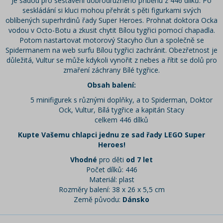
Je sadou pro sestavení dobrodružného příběhu z 446 dílků. Po
seskládání si kluci mohou přehrát s pěti figurkami svých
oblíbených superhrdinů řady Super Heroes. Prohnat doktora Ocka
vodou v Octo-Botu a zkusit chytit Bílou tygřici pomocí chapadla.
Potom nastartovat motorový Stacyho člun a společně se
Spidermanem na web surfu Bílou tygřici zachránit. Obezřetnost je
důležitá, Vultur se může kdykoli vynořit z nebes a řítit se dolů pro
zmaření záchrany Bílé tygřice.
Obsah balení:
5 minifigurek s různými doplňky, a to Spiderman, Doktor
Ock, Vultur, Bílá tygřice a kapitán Stacy
celkem 446 dílků
Kupte Vašemu chlapci jednu ze sad řady LEGO Super
Heroes!
Vhodné
pro děti
od 7 let
Počet dílků: 446
Materiál: plast
Rozměry balení: 38 x 26 x 5,5 cm
Země původu:
Dánsko