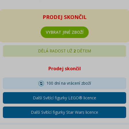
PRODEJ SKONČIL
VYBRAT JINÉ ZBOŽÍ
DĚLÁ RADOST UŽ
2
DĚTEM
Prodej skončil
100 dní na vrácení zboží
Další Svítící figurky LEGO® licence
Další Svítící figurky Star Wars licence