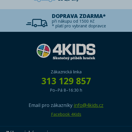
DOPRAVA ZDARMA*
při nákupu od 1500 Kč
* platí pro vybrané dopravce
Zákaznická linka
313 129 857
Po–Pá 8–16:30 h
Email pro zákazníky
info@4kids.cz
Facebook 4Kids