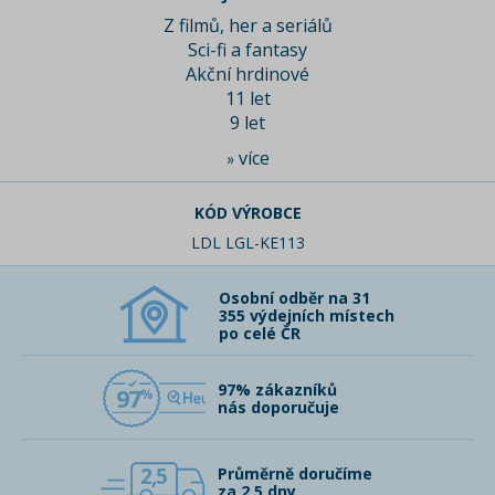
Z filmů, her a seriálů
Sci-fi a fantasy
Akční hrdinové
11 let
9 let
více
»
KÓD VÝROBCE
LDL LGL-KE113
Osobní odběr na 31
355 výdejních místech
po celé ČR
97% zákazníků
97
nás doporučuje
2,5
Průměrně doručíme
za 2,5 dny