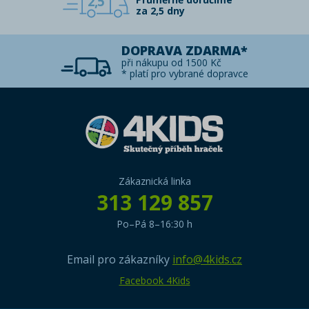
2,5
za 2,5 dny
DOPRAVA ZDARMA*
při nákupu od 1500 Kč
* platí pro vybrané dopravce
Zákaznická linka
313 129 857
Po–Pá 8–16:30 h
Email pro zákazníky
info@4kids.cz
Facebook 4Kids