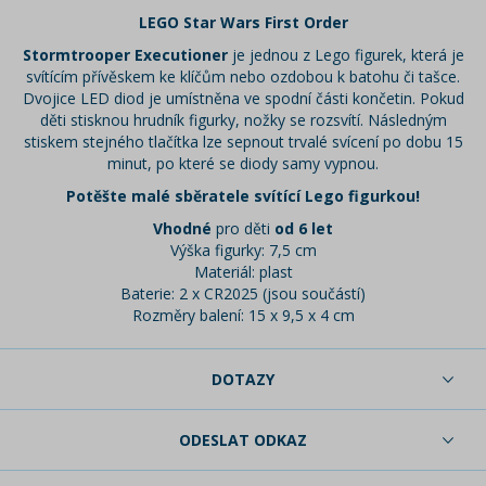
LEGO Star Wars First Order
Stormtrooper Executioner
je jednou z Lego figurek, která je
svítícím přívěskem ke klíčům nebo ozdobou k batohu či tašce.
Dvojice LED diod je umístněna ve spodní části končetin. Pokud
děti stisknou hrudník figurky, nožky se rozsvítí. Následným
stiskem stejného tlačítka lze sepnout trvalé svícení po dobu 15
minut, po které se diody samy vypnou.
Potěšte malé sběratele svítící Lego figurkou!
Vhodné
pro děti
od 6 let
Výška figurky: 7,5 cm
Materiál: plast
Baterie: 2 x CR2025 (jsou součástí)
Rozměry balení: 15 x 9,5 x 4 cm
DOTAZY
ODESLAT ODKAZ