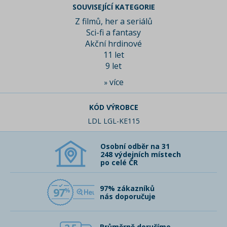
SOUVISEJÍCÍ KATEGORIE
Z filmů, her a seriálů
Sci-fi a fantasy
Akční hrdinové
11 let
9 let
více
»
KÓD VÝROBCE
LDL LGL-KE115
Osobní odběr na 31
248 výdejních místech
po celé ČR
97% zákazníků
97
nás doporučuje
Průměrně doručíme