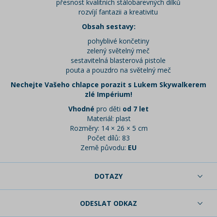
přesnost kvalitních stálobarevných dílků
rozvíjí fantazii a kreativitu
Obsah sestavy:
pohyblivé končetiny
zelený světelný meč
sestavitelná blasterová pistole
pouta a pouzdro na světelný meč
Nechejte Vašeho chlapce porazit s Lukem Skywalkerem
zlé Impérium!
Vhodné
pro děti
od 7 let
Materiál: plast
Rozměry: 14 × 26 × 5 cm
Počet dílů: 83
Země původu:
EU
DOTAZY
ODESLAT ODKAZ