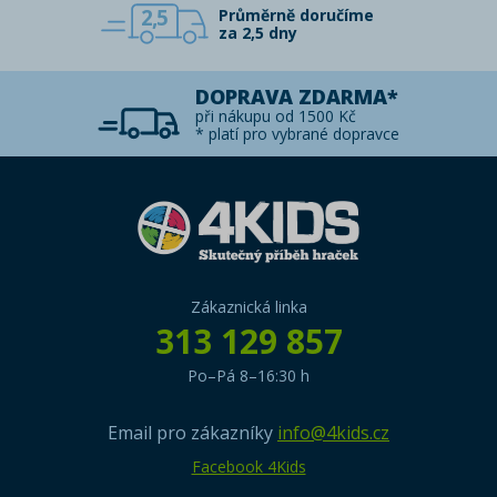
2,5
Průměrně doručíme
za 2,5 dny
DOPRAVA ZDARMA*
při nákupu od 1500 Kč
* platí pro vybrané dopravce
Zákaznická linka
313 129 857
Po–Pá 8–16:30 h
Email pro zákazníky
info@4kids.cz
Facebook 4Kids