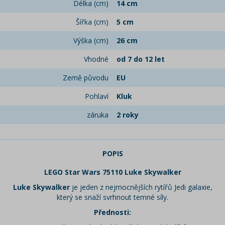
Délka (cm)
14 cm
Šířka (cm)
5 cm
Výška (cm)
26 cm
Vhodné
od 7 do 12 let
Země původu
EU
Pohlaví
Kluk
záruka
2 roky
POPIS
LEGO Star Wars 75110 Luke Skywalker
Luke Skywalker
je jeden z nejmocnějších rytířů Jedi galaxie,
který se snaží svrhnout temné síly.
Přednosti: