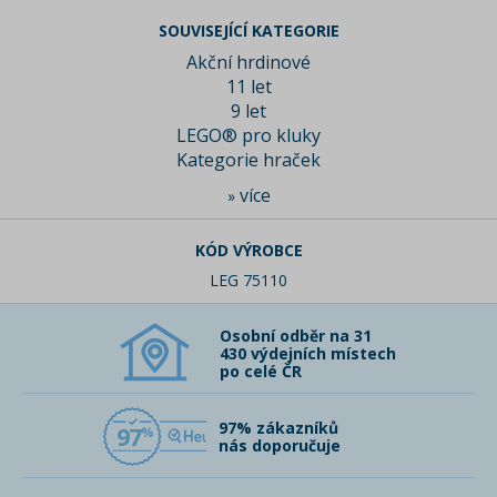
SOUVISEJÍCÍ KATEGORIE
Akční hrdinové
11 let
9 let
LEGO® pro kluky
Kategorie hraček
více
»
KÓD VÝROBCE
LEG 75110
Osobní odběr na 31
430 výdejních místech
po celé ČR
97% zákazníků
97
nás doporučuje