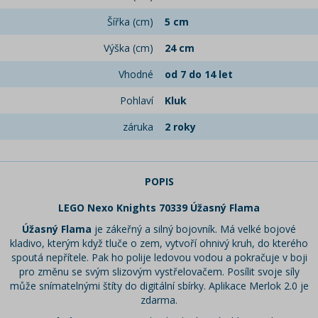
Šířka (cm)
5 cm
Výška (cm)
24 cm
Vhodné
od 7 do 14 let
Pohlaví
Kluk
záruka
2 roky
POPIS
LEGO Nexo Knights 70339 Úžasný Flama
Úžasný Flama
je zákeřný a silný bojovník. Má velké bojové
kladivo, kterým když tluče o zem, vytvoří ohnivý kruh, do kterého
spoutá nepřítele. Pak ho polije ledovou vodou a pokračuje v boji
pro změnu se svým slizovým vystřelovačem. Posílit svoje síly
může snímatelnými štíty do digitální sbírky. Aplikace Merlok 2.0 je
zdarma.