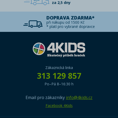
za 2,5 dny
DOPRAVA ZDARMA*
při nákupu od 1500 Kč
* platí pro vybrané dopravce
Zákaznická linka
313 129 857
Po–Pá 8–16:30 h
Email pro zákazníky
info@4kids.cz
Facebook 4Kids