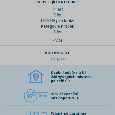
SOUVISEJÍCÍ KATEGORIE
11 let
9 let
LEGO® pro kluky
Kategorie hraček
8 let
více
»
KÓD VÝROBCE
LEG 70339
Osobní odběr na 31
248 výdejních místech
po celé ČR
97% zákazníků
97
nás doporučuje
2,5
Průměrně doručíme