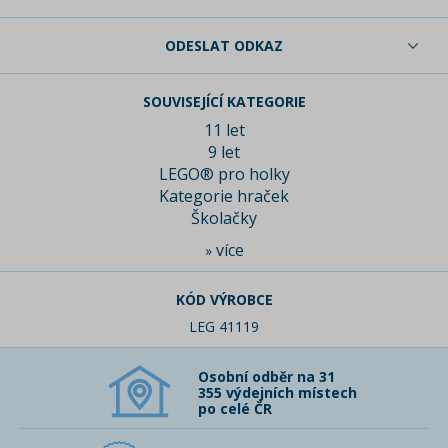
ODESLAT ODKAZ
SOUVISEJÍCÍ KATEGORIE
11 let
9 let
LEGO® pro holky
Kategorie hraček
Školačky
více
»
KÓD VÝROBCE
LEG 41119
Osobní odběr na 31
355 výdejních místech
po celé ČR