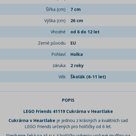
Šířka (cm)
7 cm
Výška (cm)
26 cm
Vhodné
od 6 do 12 let
Země původu
EU
Pohlaví
Holka
záruka
2 roky
Věk
Školák (6-11 let)
POPIS
LEGO Friends 41119 Cukrárna v Heartlake
Cukrárna v Heartlake
je jednou z krásných a kvalitních sad
LEGO Friends určených pro holčičky od 6 let.
Stephanie čeká na až si s jí holčičky vyberou voňavé muffiny na