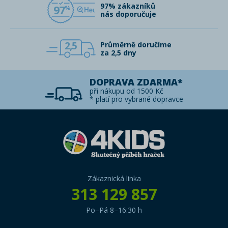
97% zákazníků
97
nás doporučuje
2,5
Průměrně doručíme
za 2,5 dny
DOPRAVA ZDARMA*
při nákupu od 1500 Kč
* platí pro vybrané dopravce
Zákaznická linka
313 129 857
Po–Pá 8–16:30 h