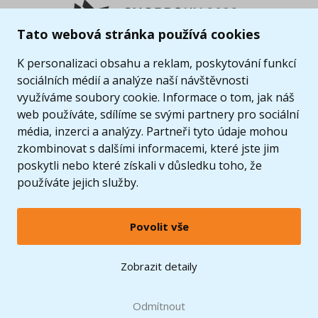
Tato webová stránka používá cookies
K personalizaci obsahu a reklam, poskytování funkcí
sociálních médií a analýze naší návštěvnosti
využíváme soubory cookie. Informace o tom, jak náš
web používáte, sdílíme se svými partnery pro sociální
média, inzerci a analýzy. Partneři tyto údaje mohou
zkombinovat s dalšími informacemi, které jste jim
poskytli nebo které získali v důsledku toho, že
používáte jejich služby.
Povolit vše
© 2005 - 2026 Copyright 4kids.cz
LEGO, logo LEGO a minifigurka jsou ochrannými známkami společnosti LEGO Group. ©
Zobrazit detaily
2024 The LEGO Group.
Tyto internetové stránky používají soubory cookie. Více informací
zde
.
Doprava zdarma
při nákupu od
Odmítnout
1500 Kč*
Zobrazit verzi pro desktop