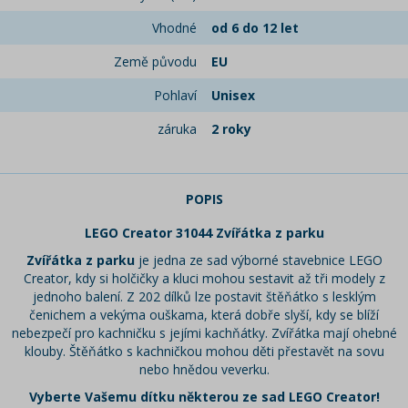
Vhodné
od 6 do 12 let
Země původu
EU
Pohlaví
Unisex
záruka
2 roky
POPIS
LEGO Creator 31044 Zvířátka z parku
Zvířátka z parku
je jedna ze sad výborné stavebnice LEGO
Creator, kdy si holčičky a kluci mohou sestavit až tři modely z
jednoho balení. Z 202 dílků lze postavit štěňátko s lesklým
čenichem a vekýma ouškama, která dobře slyší, kdy se blíží
nebezpečí pro kachničku s jejími kachňátky. Zvířátka mají ohebné
klouby. Štěňátko s kachničkou mohou děti přestavět na sovu
nebo hnědou veverku.
Vyberte Vašemu dítku některou ze sad LEGO Creator!