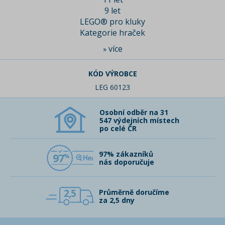
9 let
LEGO® pro kluky
Kategorie hraček
více
»
KÓD VÝROBCE
LEG 60123
Osobní odběr na 31
547 výdejních místech
po celé ČR
97% zákazníků
97
nás doporučuje
2,5
Průměrně doručíme
za 2,5 dny