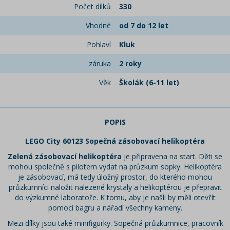
Počet dílků
330
Vhodné
od 7 do 12 let
Pohlaví
Kluk
záruka
2 roky
Věk
Školák (6-11 let)
POPIS
LEGO City 60123 Sopečná zásobovací helikoptéra
Zelená zásobovací helikoptéra
je připravena na start. Děti se
mohou společně s pilotem vydat na průzkum sopky. Helikoptéra
je zásobovací, má tedy úložný prostor, do kterého mohou
průzkumníci naložit nalezené krystaly a helikoptérou je přepravit
do výzkumné laboratoře. K tomu, aby je našli by měli otevřít
pomocí bagru a nářadí všechny kameny.
Mezi dílky jsou také minifigurky. Sopečná průzkumnice, pracovník