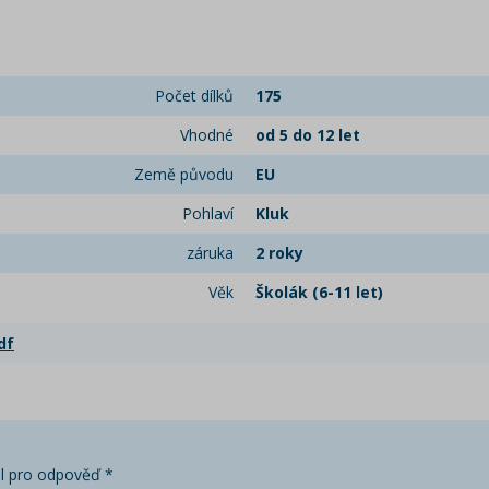
Počet dílků
175
Vhodné
od 5 do 12 let
Země původu
EU
Pohlaví
Kluk
záruka
2 roky
Věk
Školák (6-11 let)
df
l pro odpověď *