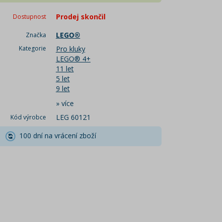
Prodej skončil
Dostupnost
LEGO®
Značka
Kategorie
Pro kluky
LEGO® 4+
11 let
5 let
9 let
»
více
LEG 60121
Kód výrobce
100 dní na vrácení zboží