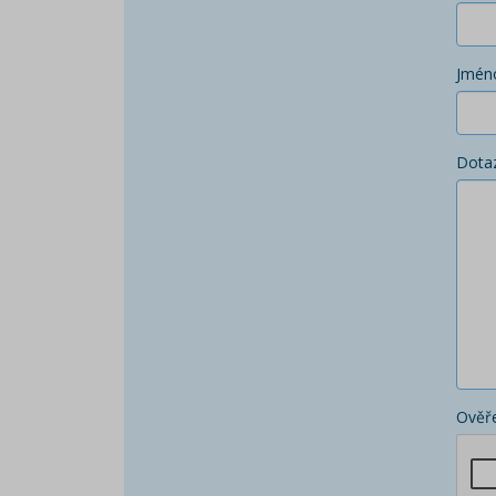
Jmén
Dota
Ověře