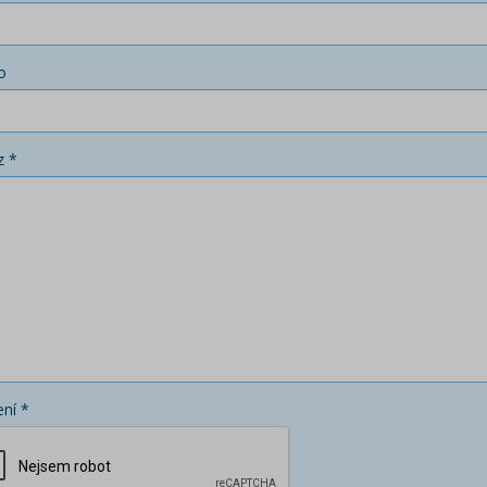
o
z *
ní *