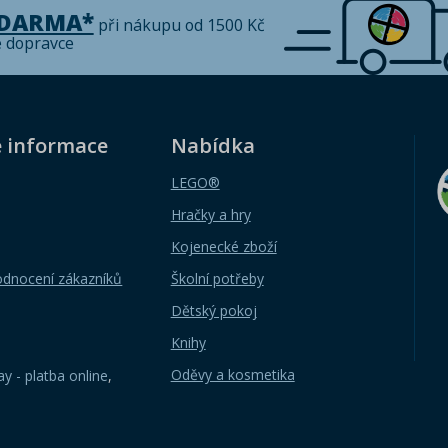
ZDARMA*
při nákupu od 1500 Kč
é dopravce
é informace
Nabídka
LEGO®
Hračky a hry
Kojenecké zboží
odnocení zákazníků
Školní potřeby
Dětský pokoj
Knihy
Oděvy a kosmetika
y - platba online
,