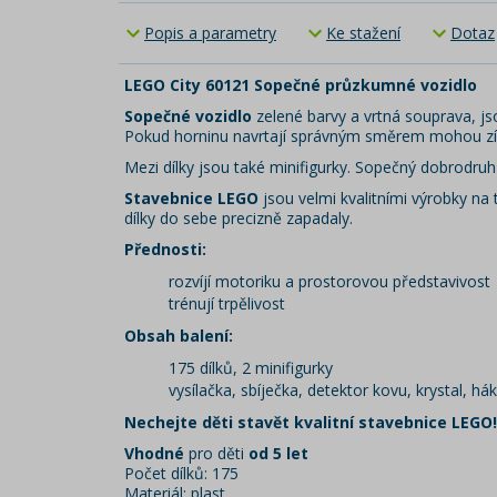
Popis a parametry
Ke stažení
Dotaz
LEGO City 60121 Sopečné průzkumné vozidlo
Sopečné vozidlo
zelené barvy a vrtná souprava, j
Pokud horninu navrtají správným směrem mohou získa
Mezi dílky jsou také minifigurky. Sopečný dobrodru
Stavebnice LEGO
jsou velmi kvalitními výrobky n
dílky do sebe precizně zapadaly.
Přednosti:
rozvíjí motoriku a prostorovou představivost
trénují trpělivost
Obsah balení:
175 dílků, 2 minifigurky
vysílačka, sbíječka, detektor kovu, krystal, h
Nechejte děti stavět kvalitní stavebnice LEGO!
Vhodné
pro děti
od 5 let
Počet dílků: 175
Materiál: plast