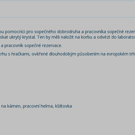
sou pomocníci pro sopečného dobrodruha a pracovníka sopečné rezerv
t ukrytý krystal. Ten by měli naložit na korbu a odvézt do laborat
h a pracovník sopečné rezervace.
a trhu s hračkami, ověřené dlouhodobým působením na evropském trhu.
ák na kámen, pracovní helma, kšiltovka