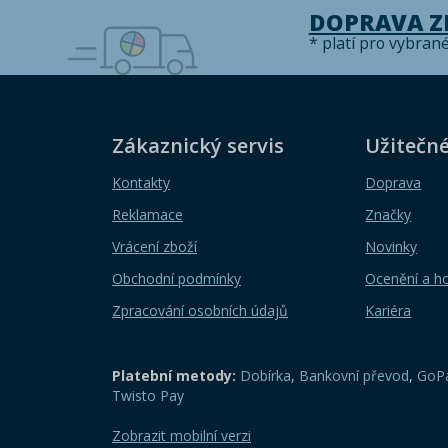
DOPRAVA 
* platí pro vybran
Zákaznický servis
Užitečn
Kontakty
Doprava
Reklamace
Značky
Vrácení zboží
Novinky
Obchodní podmínky
Ocenění a h
Zpracování osobních údajů
Kariéra
Platební metody:
Dobírka
,
Bankovní převod
,
GoPa
Twisto Pay
Zobrazit mobilní verzi