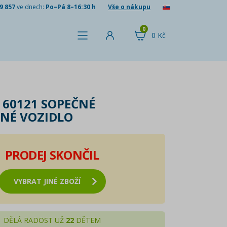
9 857
ve dnech:
Po–Pá 8–16:30 h
Vše o nákupu
0
0 Kč
Y 60121 SOPEČNÉ
NÉ VOZIDLO
PRODEJ SKONČIL
VYBRAT JINÉ ZBOŽÍ
DĚLÁ RADOST UŽ
22
DĚTEM