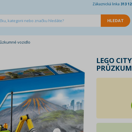
Zákaznická linka
313 12
růzkumné vozidlo
LEGO CIT
PRŮZKUM