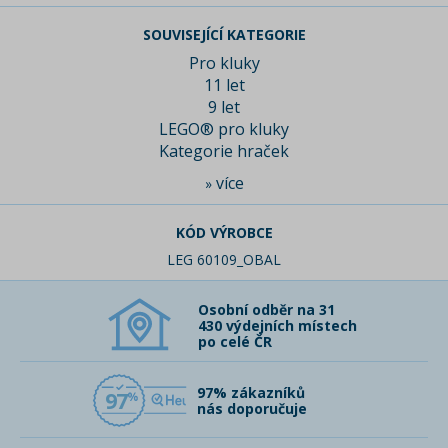
SOUVISEJÍCÍ KATEGORIE
Pro kluky
11 let
9 let
LEGO® pro kluky
Kategorie hraček
více
»
KÓD VÝROBCE
LEG 60109_OBAL
Osobní odběr na 31
430 výdejních místech
po celé ČR
97% zákazníků
97
nás doporučuje