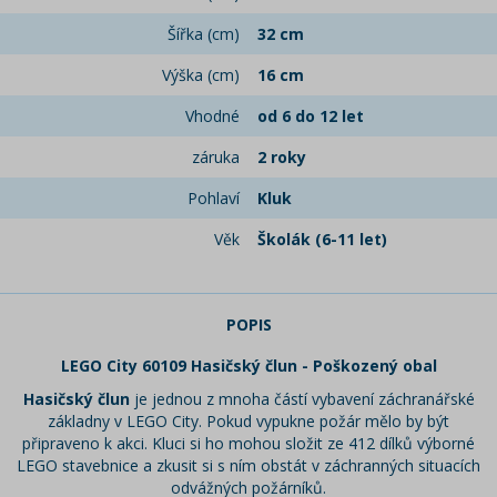
Šířka (cm)
32 cm
Výška (cm)
16 cm
Vhodné
od 6 do 12 let
záruka
2 roky
Pohlaví
Kluk
Věk
Školák (6-11 let)
POPIS
LEGO City 60109 Hasičský člun - Poškozený obal
Hasičský člun
je jednou z mnoha částí vybavení záchranářské
základny v LEGO City. Pokud vypukne požár mělo by být
připraveno k akci. Kluci si ho mohou složit ze 412 dílků výborné
LEGO stavebnice a zkusit si s ním obstát v záchranných situacích
odvážných požárníků.