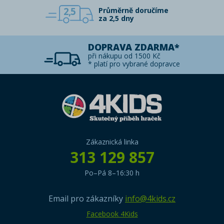
2,5
Průměrně doručíme
za 2,5 dny
DOPRAVA ZDARMA*
při nákupu od 1500 Kč
* platí pro vybrané dopravce
Zákaznická linka
313 129 857
Po–Pá 8–16:30 h
Email pro zákazníky
info@4kids.cz
Facebook 4Kids