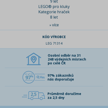
9 let
LEGO® pro kluky
Kategorie hraček
8 let
více
»
KÓD VÝROBCE
LEG 71314
Osobní odběr na 31
248 výdejních místech
po celé ČR
97% zákazníků
97
nás doporučuje
2,5
Průměrně doručíme
za 2,5 dny