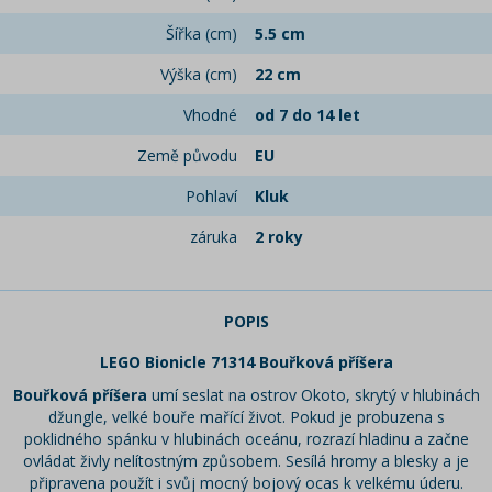
Šířka (cm)
5.5 cm
Výška (cm)
22 cm
Vhodné
od 7 do 14 let
Země původu
EU
Pohlaví
Kluk
záruka
2 roky
POPIS
LEGO Bionicle 71314 Bouřková příšera
Bouřková příšera
umí seslat na ostrov Okoto, skrytý v hlubinách
džungle, velké bouře mařící život. Pokud je probuzena s
poklidného spánku v hlubinách oceánu, rozrazí hladinu a začne
ovládat živly nelítostným způsobem. Sesílá hromy a blesky a je
připravena použít i svůj mocný bojový ocas k velkému úderu.