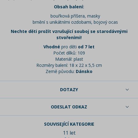
Obsah balení:
bouřková příšera, masky
brnění s unikátními ozdobami, bojový ocas
Nechte děti prožít vzrušující souboj se starodávnými
stvořeními!
Vhodné
pro děti
od 7 let
Počet dílků: 109
Materiál: plast
Rozměry balení: 18 x 22 x 5,5 cm
Země původu:
Dánsko
DOTAZY
ODESLAT ODKAZ
SOUVISEJÍCÍ KATEGORIE
11 let