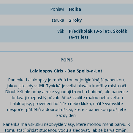
Pohlaví
Holka
záruka
2 roky
Věk
Předškolák (3-5 let), Školák
(6-11 let)
POPIS
Lalaloopsy Girls - Bea Spells-a-Lot
Panenka Lalaloopsy je možná tou nejoriginálnější panenkou,
jakou jste kdy viděli. Typická je velká hlava a knoflíky místo očí.
Dlouhé štíhlé nohy a ruce vypadají trohchu hubené, ale panence
dodávají rozpustilý půvab. Ať už zvolíte malou nebo velkou
Lalaloopsy, provedení holčičku nebo kluka, určitě vymyslíte
nespočet příběhů a dobrodružství, které s panenkou prožijete
každý den.
Panenka má vskutku neobvyklé vlasy, které mohou měnit barvu. K
tomu stačí přidat studenou vodu a sledovat, jak se barva změní.