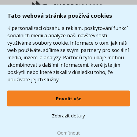
Tato webová stránka používá cookies
K personalizaci obsahu a reklam, poskytování funkcí
sociálních médií a analýze naší návštěvnosti
využíváme soubory cookie. Informace o tom, jak náš
web používáte, sdílíme se svými partnery pro sociální
média, inzerci a analýzy. Partneři tyto údaje mohou
zkombinovat s dalšími informacemi, které jste jim
poskytli nebo které získali v důsledku toho, že
používáte jejich služby.
Povolit vše
© 2005 - 2026 Copyright 4kids.cz
LEGO, logo LEGO a minifigurka jsou ochrannými známkami společnosti LEGO Group. ©
Zobrazit detaily
2024 The LEGO Group.
Tyto internetové stránky používají soubory cookie. Více informací
zde
.
Doprava zdarma
při nákupu od
Odmítnout
1500 Kč*
Zobrazit verzi pro desktop