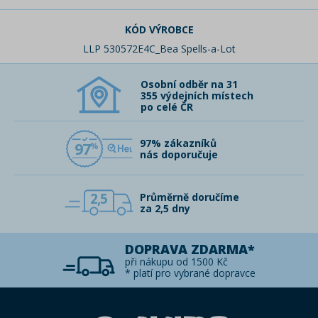
KÓD VÝROBCE
LLP 530572E4C_Bea Spells-a-Lot
Osobní odběr na 31
355 výdejních místech
po celé ČR
97% zákazníků
97
nás doporučuje
2,5
Průměrně doručíme
za 2,5 dny
DOPRAVA ZDARMA*
při nákupu od 1500 Kč
* platí pro vybrané dopravce