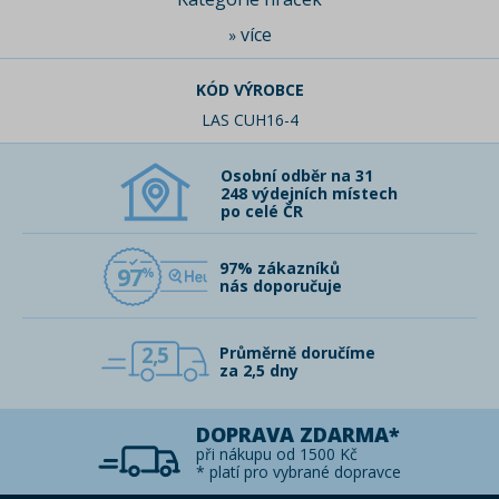
více
»
KÓD VÝROBCE
LAS CUH16-4
Osobní odběr na 31
248 výdejních místech
po celé ČR
97% zákazníků
97
nás doporučuje
2,5
Průměrně doručíme
za 2,5 dny
DOPRAVA ZDARMA*
při nákupu od 1500 Kč
* platí pro vybrané dopravce