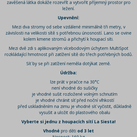
zavěšená látka dokáže rozevřít a vytvořit příjemný prostor pro
ležení.
Upevnění:
Mezi dva stromy od sebe vzdálené minimálně tři metry, v
závislosti na velikosti sítě s potřebnou únosností. Lano se ovine
kolem kmene stromů a přichytí k houpací síti.
Mezi dvě zdi s aplikovaným vícebodovým úchytem MultiSpot
rozkládající hmotnost při zatížení sítě do třech potřebných bodů.
Síť by se při zatížení neměla dotýkat země.
Údržba:
lze prát v pračce na 30°C
není vhodné do sušičky
je vhodné sušit rozložené volným schnutím
je vhodné chránit síť před noční vlhkostí
před uskladněním na zimu je vhodné síť vyčistit, důkladně
vysušit a uložit do plastového obalu
Vyberte si jednu z houpacích sítí La Siesta!
Vhodné
pro děti
od 3 let
Nosnost: 160 kg