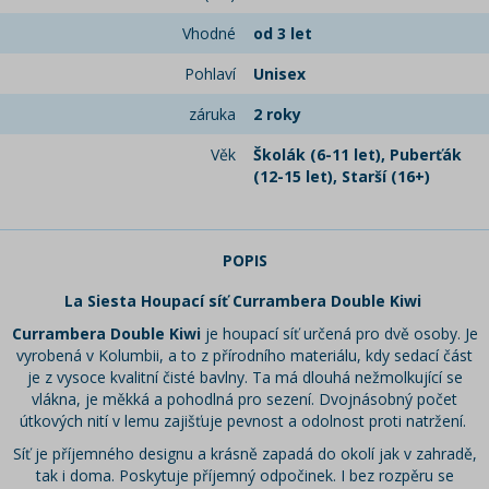
Vhodné
od 3 let
Pohlaví
Unisex
záruka
2 roky
Věk
Školák (6-11 let), Puberťák
(12-15 let), Starší (16+)
POPIS
La Siesta Houpací síť Currambera Double Kiwi
Currambera Double Kiwi
je houpací síť určená pro dvě osoby. Je
vyrobená v Kolumbii, a to z přírodního materiálu, kdy sedací část
je z vysoce kvalitní čisté bavlny. Ta má dlouhá nežmolkující se
vlákna, je měkká a pohodlná pro sezení. Dvojnásobný počet
útkových nití v lemu zajišťuje pevnost a odolnost proti natržení.
Síť je příjemného designu a krásně zapadá do okolí jak v zahradě,
tak i doma. Poskytuje příjemný odpočinek. I bez rozpěru se