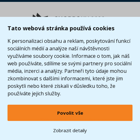
Tato webová stránka používá cookies
K personalizaci obsahu a reklam, poskytování funkcí
sociálních médií a analýze naší návštěvnosti
využíváme soubory cookie. Informace o tom, jak náš
web používáte, sdílíme se svými partnery pro sociální
média, inzerci a analýzy. Partneři tyto údaje mohou
zkombinovat s dalšími informacemi, které jste jim
poskytli nebo které získali v důsledku toho, že
používáte jejich služby.
Povolit vše
© 2005 - 2026 Copyright 4kids.cz
LEGO, logo LEGO a minifigurka jsou ochrannými známkami společnosti LEGO Group. ©
Zobrazit detaily
2024 The LEGO Group.