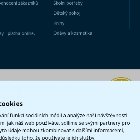
odnocení zákazníků
Školní potřeby
Dětský pokoj
Knihy
Oděvy a kosmetika
y - platba online
,
cookies
ání funkcí sociálních médií a analýze naší návštěvnosti
, jak náš web používáte, sdílíme se svými partnery pro
i tyto údaje mohou zkombinovat s dalšími informacemi,
 důsledku toho, že používáte jejich služby.