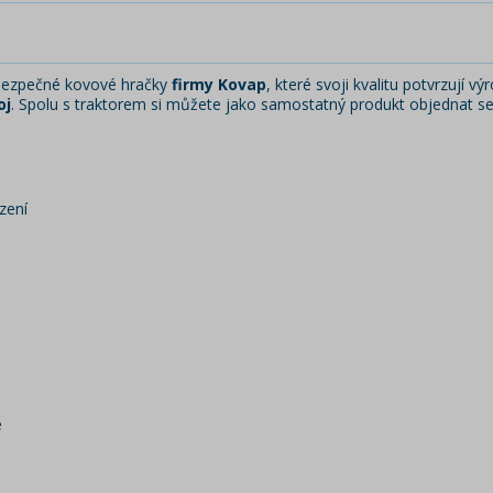
í bezpečné kovové hračky
firmy Kovap
, které svoji kvalitu potvrzují vý
oj
. Spolu s traktorem si můžete jako samostatný produkt objednat secí
zení
e