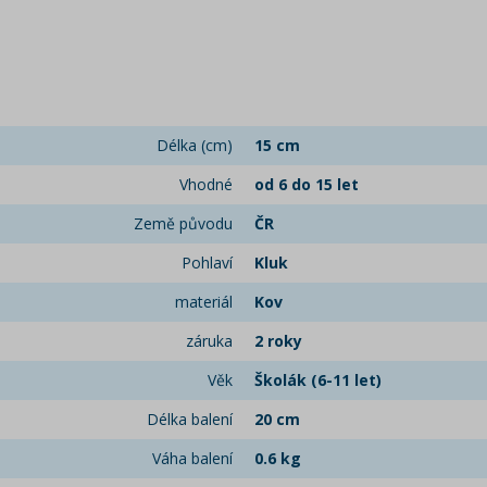
Délka (cm)
15 cm
Vhodné
od 6 do 15 let
Země původu
ČR
Pohlaví
Kluk
materiál
Kov
záruka
2 roky
Věk
Školák (6-11 let)
Délka balení
20 cm
Váha balení
0.6 kg