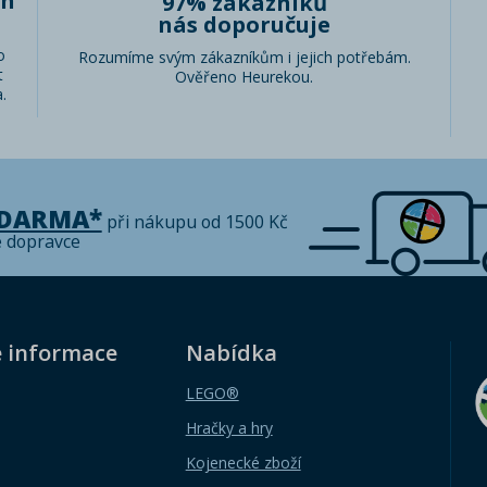
ch
97% zákazníků
nás doporučuje
o
Rozumíme svým zákazníkům i jejich potřebám.
t
Ověřeno Heurekou.
.
ZDARMA*
při nákupu od 1500 Kč
é dopravce
é informace
Nabídka
LEGO®
Hračky a hry
Kojenecké zboží