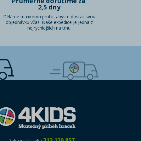
Průměrně doručíme za
2,5 dny
Děláme maximum proto, abyste dostali svou
objednávku včas. Naše expedice je jedna z
nejrychlejších na trhu.
313 129 857
Zákaznická linka
,