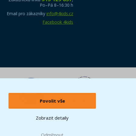
Po–Pá 8–16:30 h
Email pro zákazníky
info@4kids.cz
Facebook 4kids
Povolit vše
Zobrazit detaily
Odmítnout