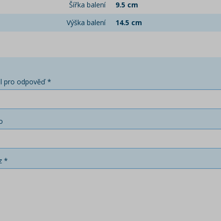
Šířka balení
9.5 cm
Výška balení
14.5 cm
l pro odpověď *
o
z *