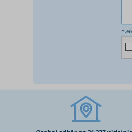
Ověře