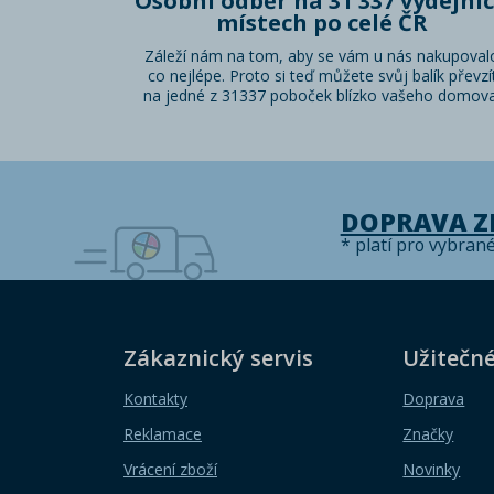
Osobní odběr na 31 337 výdejní
místech po celé ČR
Záleží nám na tom, aby se vám u nás nakupoval
co nejlépe. Proto si teď můžete svůj balík převzí
na jedné z 31337 poboček blízko vašeho domova
DOPRAVA 
* platí pro vybran
Zákaznický servis
Užitečn
Kontakty
Doprava
Reklamace
Značky
Vrácení zboží
Novinky