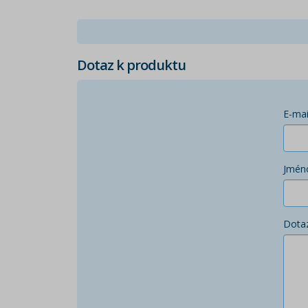
Dotaz k produktu
E-mai
Jmén
Dota