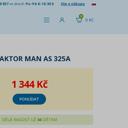
9 857
ve dnech:
Po–Pá 8–16:30 h
Vše o nákupu
0
0 Kč
AKTOR MAN AS 325A
1 344 Kč
POHLÍDAT
DĚLÁ RADOST UŽ
46
DĚTEM