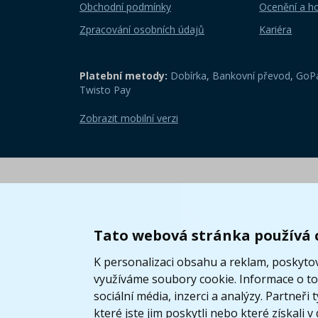
Obchodní podmínky
Ocenění a h
Zpracování osobních údajů
Kariéra
Platební metody:
Dobírka
,
Bankovní převod
,
GoPa
Twisto Pay
Zobrazit mobilní verzi
Tato webová stránka používá 
K personalizaci obsahu a reklam, poskytov
využíváme soubory cookie. Informace o tom
sociální média, inzerci a analýzy. Partneř
které jste jim poskytli nebo které získali v