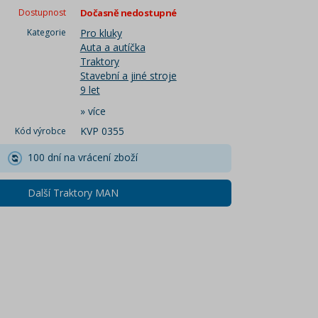
Dostupnost
Dočasně nedostupné
Kategorie
Pro kluky
Auta a autíčka
Traktory
Stavební a jiné stroje
9 let
»
více
KVP 0355
Kód výrobce
100 dní na vrácení zboží
Další Traktory MAN