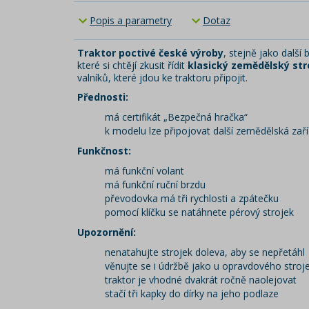
Popis a parametry
Dotaz
Traktor poctivé české výroby
, stejně jako dalš
které si chtějí zkusit řídit
klasický zemědělský str
valníků, které jdou ke traktoru připojit.
Přednosti:
má certifikát „Bezpečná hračka“
k modelu lze připojovat další zemědělská zaří
Funkčnost:
má funkční volant
má funkční ruční brzdu
převodovka má tři rychlosti a zpátečku
pomocí klíčku se natáhnete pérový strojek
Upozornění:
nenatahujte strojek doleva, aby se nepřetáhl
věnujte se i údržbě jako u opravdového stroj
traktor je vhodné dvakrát ročně naolejovat
stačí tři kapky do dírky na jeho podlaze