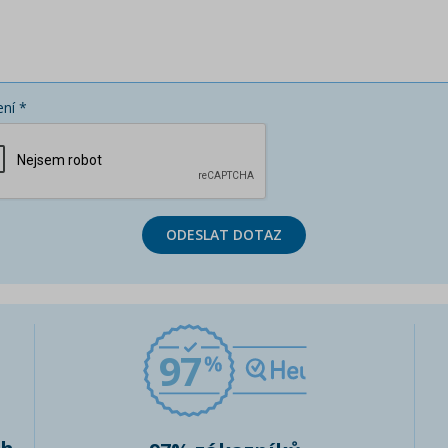
ní *
ODESLAT DOTAZ
97