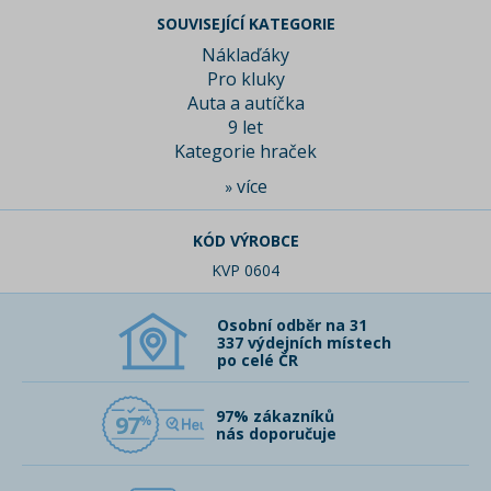
SOUVISEJÍCÍ KATEGORIE
Náklaďáky
Pro kluky
Auta a autíčka
9 let
Kategorie hraček
více
»
KÓD VÝROBCE
KVP 0604
Osobní odběr na 31
337 výdejních místech
po celé ČR
97% zákazníků
97
nás doporučuje