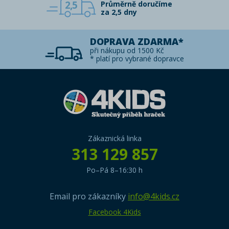
2,5
Průměrně doručíme
za 2,5 dny
DOPRAVA ZDARMA*
při nákupu od 1500 Kč
* platí pro vybrané dopravce
Zákaznická linka
313 129 857
Po–Pá 8–16:30 h
Email pro zákazníky
info@4kids.cz
Facebook 4Kids