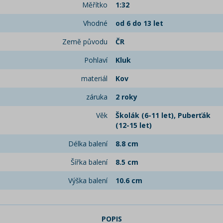
Měřítko
1:32
Vhodné
od 6 do 13 let
Země původu
ČR
Pohlaví
Kluk
materiál
Kov
záruka
2 roky
Věk
Školák (6-11 let), Puberťák
(12-15 let)
Délka balení
8.8 cm
Šířka balení
8.5 cm
Výška balení
10.6 cm
POPIS