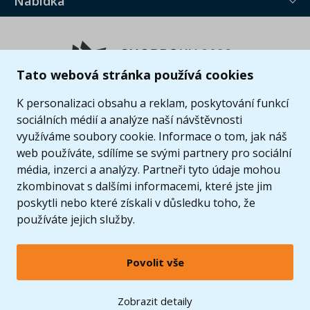
Nabídka
Tato webová stránka používá cookies
K personalizaci obsahu a reklam, poskytování funkcí
sociálních médií a analýze naší návštěvnosti
využíváme soubory cookie. Informace o tom, jak náš
web používáte, sdílíme se svými partnery pro sociální
média, inzerci a analýzy. Partneři tyto údaje mohou
zkombinovat s dalšími informacemi, které jste jim
poskytli nebo které získali v důsledku toho, že
používáte jejich služby.
Povolit vše
© 2005 - 2026 Copyright 4kids.cz
LEGO, logo LEGO a minifigurka jsou ochrannými známkami společnosti LEGO Group. ©
Zobrazit detaily
2024 The LEGO Group.