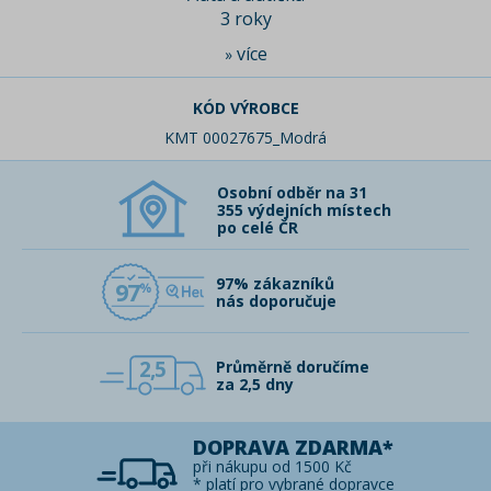
3 roky
více
»
KÓD VÝROBCE
KMT 00027675_Modrá
Osobní odběr na 31
355 výdejních místech
po celé ČR
97% zákazníků
97
nás doporučuje
2,5
Průměrně doručíme
za 2,5 dny
DOPRAVA ZDARMA*
při nákupu od 1500 Kč
* platí pro vybrané dopravce