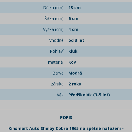
Délka (cm)
13 cm
Šířka (cm)
6 cm
Výška (cm)
4 cm
Vhodné
od 3 let
Pohlaví
Kluk
materiál
Kov
Barva
Modrá
záruka
2 roky
Věk
Předškolák (3-5 let)
POPIS
Kinsmart Auto Shelby Cobra 1965 na zpětné natažení -