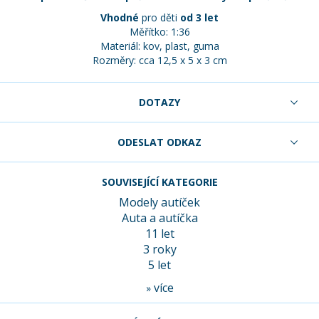
Vhodné
pro děti
od 3 let
Měřítko: 1:36
Materiál: kov, plast, guma
Rozměry: cca 12,5 x 5 x 3 cm
DOTAZY
ODESLAT ODKAZ
SOUVISEJÍCÍ KATEGORIE
Modely autíček
Auta a autíčka
11 let
3 roky
5 let
více
»