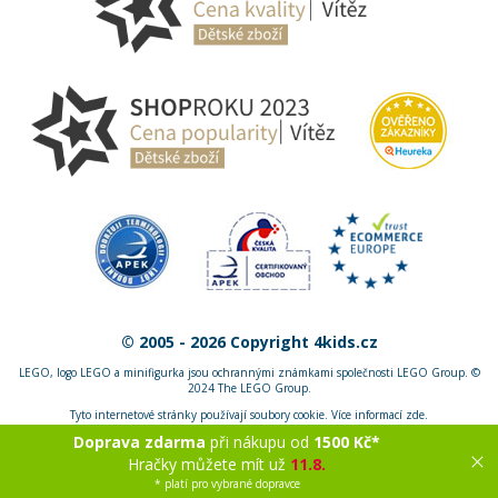
© 2005 - 2026 Copyright 4kids.cz
LEGO, logo LEGO a minifigurka jsou ochrannými známkami společnosti LEGO Group. ©
2024 The LEGO Group.
Tyto internetové stránky používají soubory cookie. Více informací
zde
.
Doprava zdarma
při nákupu od
1500 Kč*
Zobrazit verzi pro desktop
Hračky můžete mít už
11.8.
* platí pro vybrané dopravce