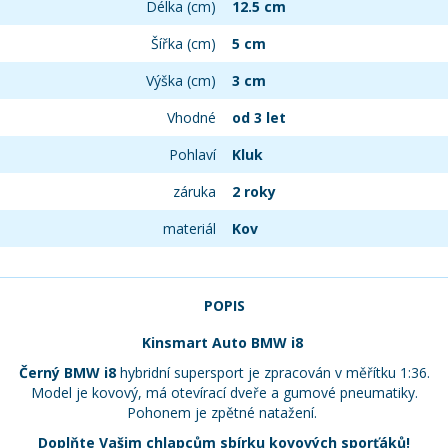
Délka (cm)
12.5 cm
Šířka (cm)
5 cm
Výška (cm)
3 cm
Vhodné
od 3 let
Pohlaví
Kluk
záruka
2 roky
materiál
Kov
POPIS
Kinsmart Auto BMW i8
Černý BMW i8
hybridní supersport je zpracován v měřítku 1:36.
Model je kovový, má otevírací dveře a gumové pneumatiky.
Pohonem je zpětné natažení.
Doplňte Vašim chlapcům sbírku kovových sporťáků!