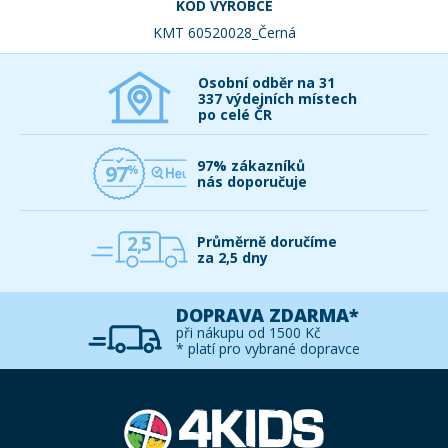
KÓD VÝROBCE
KMT 60520028_Černá
Osobní odběr na 31
337 výdejních místech
po celé ČR
97% zákazníků
97
nás doporučuje
2,5
Průměrně doručíme
za 2,5 dny
DOPRAVA ZDARMA*
při nákupu od 1500 Kč
* platí pro vybrané dopravce