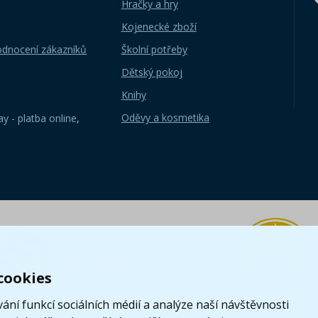
Hračky a hry
Kojenecké zboží
odnocení zákazníků
Školní potřeby
Dětský pokoj
Knihy
Oděvy a kosmetika
y - platba online
,
cookies
ání funkcí sociálních médií a analýze naší návštěvnosti