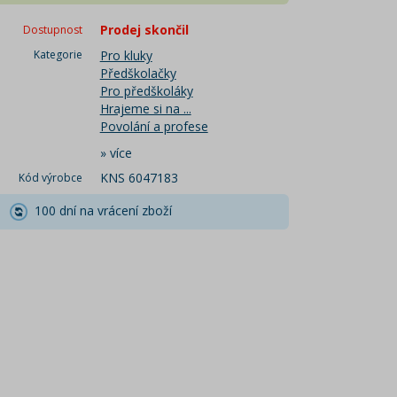
Prodej skončil
Dostupnost
Kategorie
Pro kluky
Předškolačky
Pro předškoláky
Hrajeme si na ...
Povolání a profese
»
více
KNS 6047183
Kód výrobce
100 dní na vrácení zboží