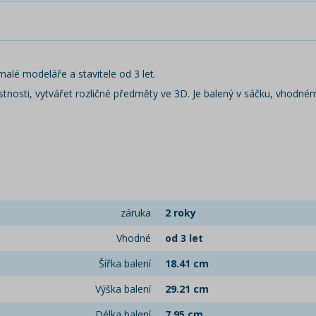
malé modeláře a stavitele od 3 let.
stnosti, vytvářet rozličné předměty ve 3D. Je balený v sáčku, vhodném
záruka
2 roky
Vhodné
od 3 let
Šířka balení
18.41 cm
Výška balení
29.21 cm
Délka balení
7.95 cm