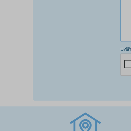
Ověře