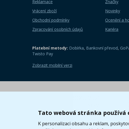
Reklamace
Značky
Vrácení zboží
Novinky
Obchodní podmínky
Ocenění a h
Zpracování osobních údajů
Kariéra
Platební metody:
Dobírka
,
Bankovní převod
,
GoPa
Twisto Pay
Zobrazit mobilní verzi
Tato webová stránka používá 
K personalizaci obsahu a reklam, poskytov