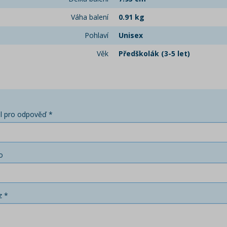
Váha balení
0.91 kg
Pohlaví
Unisex
Věk
Předškolák (3-5 let)
l pro odpověď *
o
z *