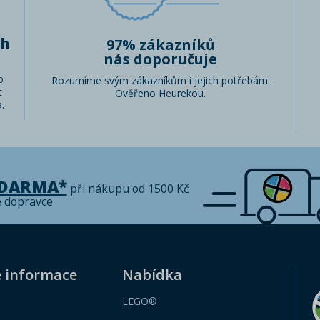
ch
97% zákazníků
nás doporučuje
o
Rozumíme svým zákazníkům i jejich potřebám.
t
Ověřeno Heurekou.
.
ZDARMA*
při nákupu od 1500 Kč
é dopravce
é informace
Nabídka
LEGO®