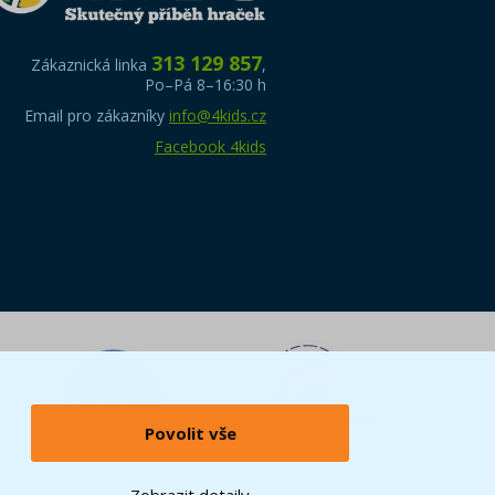
313 129 857
Zákaznická linka
,
Po–Pá 8–16:30 h
Email pro zákazníky
info@4kids.cz
Facebook 4kids
Povolit vše