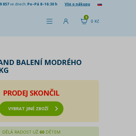
9 857
ve dnech:
Po–Pá 8–16:30 h
Vše o nákupu
0
0 Kč
SAND BALENÍ MODRÉHO
 KG
PRODEJ SKONČIL
VYBRAT JINÉ ZBOŽÍ
DĚLÁ RADOST UŽ
60
DĚTEM