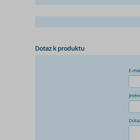
Dotaz k produktu
E-mai
Jmén
Dota