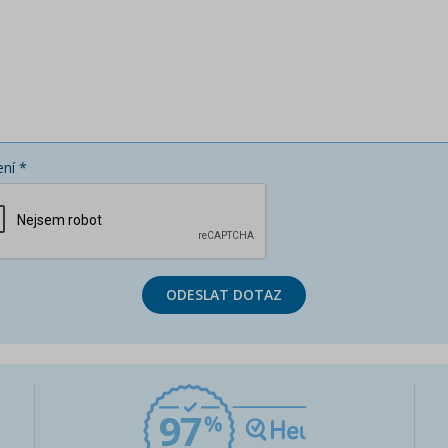
ní *
ODESLAT DOTAZ
97