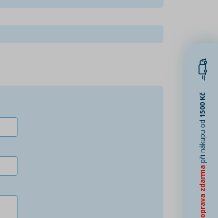
1500 Kč
při nákupu od
Doprava zdarma