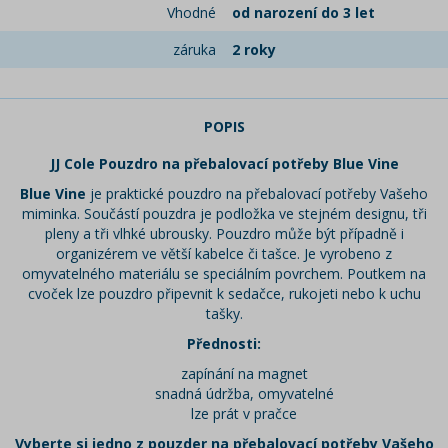
Vhodné
od narození do 3 let
záruka
2 roky
POPIS
JJ Cole Pouzdro na přebalovací potřeby Blue Vine
Blue Vine
je praktické pouzdro na přebalovací potřeby Vašeho
miminka. Součástí pouzdra je podložka ve stejném designu, tři
pleny a tři vlhké ubrousky. Pouzdro může být případně i
organizérem ve větší kabelce či tašce. Je vyrobeno z
omyvatelného materiálu se speciálním povrchem. Poutkem na
cvoček lze pouzdro připevnit k sedačce, rukojeti nebo k uchu
tašky.
Přednosti:
zapínání na magnet
snadná údržba, omyvatelné
lze prát v pračce
Vyberte si jedno z pouzder na přebalovací potřeby Vašeho