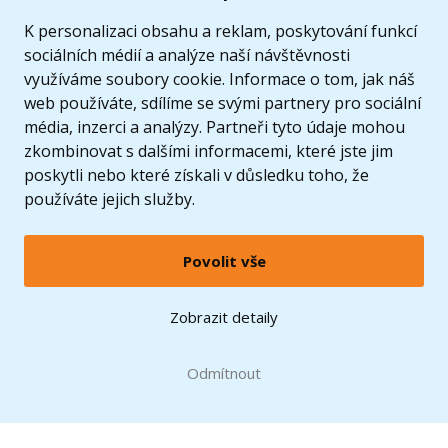
K personalizaci obsahu a reklam, poskytování funkcí
sociálních médií a analýze naší návštěvnosti
využíváme soubory cookie. Informace o tom, jak náš
web používáte, sdílíme se svými partnery pro sociální
média, inzerci a analýzy. Partneři tyto údaje mohou
zkombinovat s dalšími informacemi, které jste jim
poskytli nebo které získali v důsledku toho, že
používáte jejich služby.
Povolit vše
© 2005 - 2026 Copyright 4kids.cz
LEGO, logo LEGO a minifigurka jsou ochrannými známkami společnosti LEGO Group. ©
Zobrazit detaily
2024 The LEGO Group.
Tyto internetové stránky používají soubory cookie. Více informací
zde
.
Doprava zdarma
při nákupu od
Odmítnout
1500 Kč*
Zobrazit verzi pro desktop
Hračky můžete mít už
zítra
* platí pro vybrané dopravce