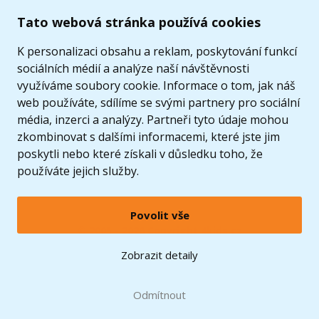
Tato webová stránka používá cookies
K personalizaci obsahu a reklam, poskytování funkcí
sociálních médií a analýze naší návštěvnosti
využíváme soubory cookie. Informace o tom, jak náš
web používáte, sdílíme se svými partnery pro sociální
média, inzerci a analýzy. Partneři tyto údaje mohou
zkombinovat s dalšími informacemi, které jste jim
poskytli nebo které získali v důsledku toho, že
používáte jejich služby.
Povolit vše
© 2005 - 2026 Copyright 4kids.cz
LEGO, logo LEGO a minifigurka jsou ochrannými známkami společnosti LEGO Group. ©
Zobrazit detaily
2024 The LEGO Group.
Tyto internetové stránky používají soubory cookie. Více informací
zde
.
Doprava zdarma
při nákupu od
Odmítnout
1500 Kč*
Zobrazit verzi pro desktop
Hračky můžete mít už
11.8.