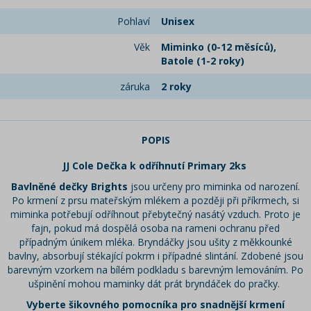
Pohlaví
Unisex
Věk
Miminko (0-12 měsíců),
Batole (1-2 roky)
záruka
2 roky
POPIS
JJ Cole Dečka k odříhnutí Primary 2ks
Bavlněné dečky Brights
jsou určeny pro miminka od narození.
Po krmení z prsu mateřským mlékem a později při příkrmech, si
miminka potřebují odříhnout přebytečný nasátý vzduch. Proto je
fajn, pokud má dospělá osoba na rameni ochranu před
případným únikem mléka. Bryndáčky jsou ušity z měkkounké
bavlny, absorbují stékající pokrm i případné slintání. Zdobené jsou
barevným vzorkem na bílém podkladu s barevným lemováním. Po
ušpinění mohou maminky dát prát bryndáček do pračky.
Vyberte šikovného pomocníka pro snadnější krmení