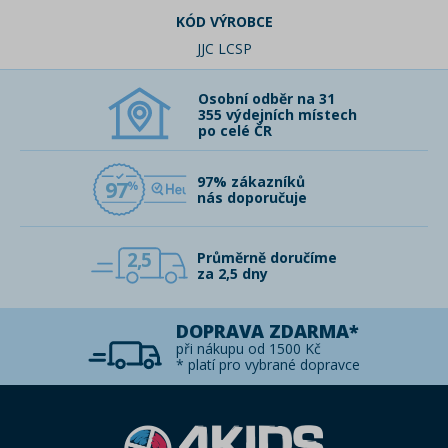
KÓD VÝROBCE
JJC LCSP
Osobní odběr na 31
355 výdejních místech
po celé ČR
97% zákazníků
97
nás doporučuje
2,5
Průměrně doručíme
za 2,5 dny
DOPRAVA ZDARMA*
při nákupu od 1500 Kč
* platí pro vybrané dopravce