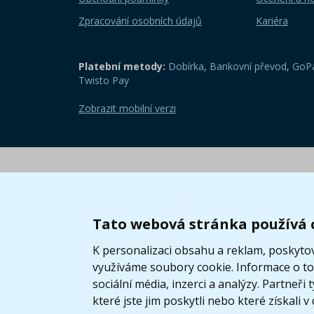
Zpracování osobních údajů
Kariéra
Platební metody:
Dobírka
,
Bankovní převod
,
GoPa
Twisto Pay
Zobrazit mobilní verzi
Tato webová stránka používá 
K personalizaci obsahu a reklam, poskytov
využíváme soubory cookie. Informace o tom
sociální média, inzerci a analýzy. Partneř
které jste jim poskytli nebo které získali v