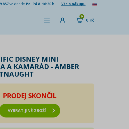
9 857
ve dnech:
Po–Pá 8–16:30 h
Vše o nákupu
0
0 Kč
IFIC DISNEY MINI
A A KAMARÁD - AMBER
TNAUGHT
PRODEJ SKONČIL
VYBRAT JINÉ ZBOŽÍ