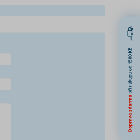
1500 Kč
při nákupu od
Doprava zdarma