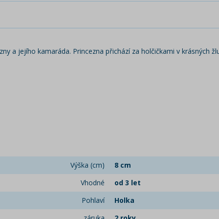
ezny a jejího kamaráda. Princezna přichází za holčičkami v krásných žl
Výška (cm)
8 cm
Vhodné
od 3 let
Pohlaví
Holka
záruka
2 roky