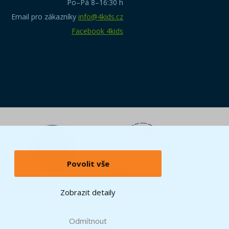
Po–Pá 8–16:30 h
Email pro zákazníky
info@4kids.cz
Facebook 4kids
Povolit vše
Zobrazit detaily
Odmítnout