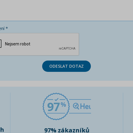
ní *
ODESLAT DOTAZ
97
ch
97% zákazníků