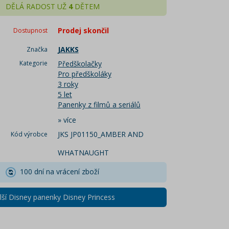
DĚLÁ RADOST UŽ
4
DĚTEM
Prodej skončil
Dostupnost
JAKKS
Značka
Kategorie
Předškolačky
Pro předškoláky
3 roky
5 let
Panenky z filmů a seriálů
»
více
JKS JP01150_AMBER AND
Kód výrobce
WHATNAUGHT
100 dní na vrácení zboží
lší Disney panenky Disney Princess