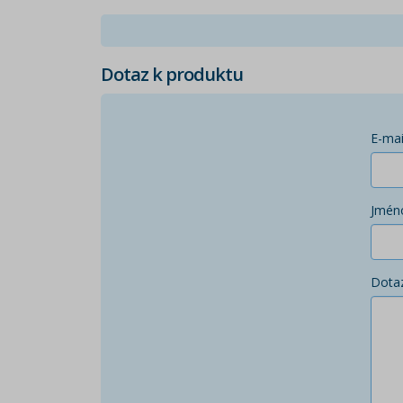
Dotaz k produktu
E-mai
Jmén
Dota