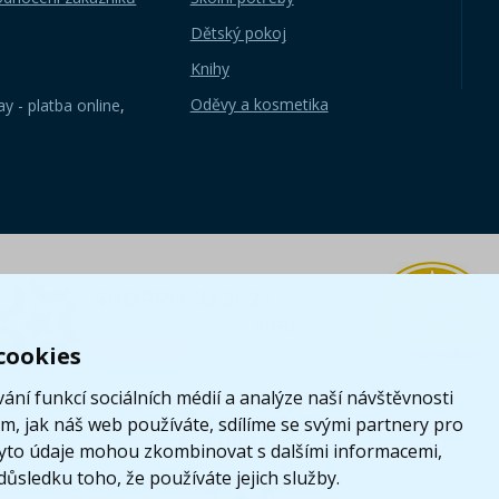
Dětský pokoj
Knihy
Oděvy a kosmetika
y - platba online
,
cookies
ání funkcí sociálních médií a analýze naší návštěvnosti
, jak náš web používáte, sdílíme se svými partnery pro
i tyto údaje mohou zkombinovat s dalšími informacemi,
 důsledku toho, že používáte jejich služby.