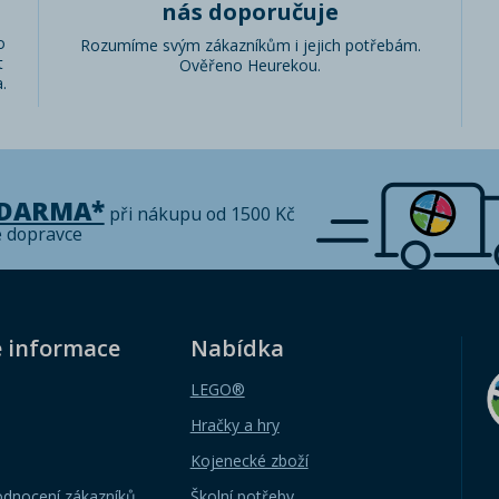
nás doporučuje
o
Rozumíme svým zákazníkům i jejich potřebám.
t
Ověřeno Heurekou.
.
ZDARMA*
při nákupu od 1500 Kč
é dopravce
é informace
Nabídka
LEGO®
Hračky a hry
Kojenecké zboží
odnocení zákazníků
Školní potřeby