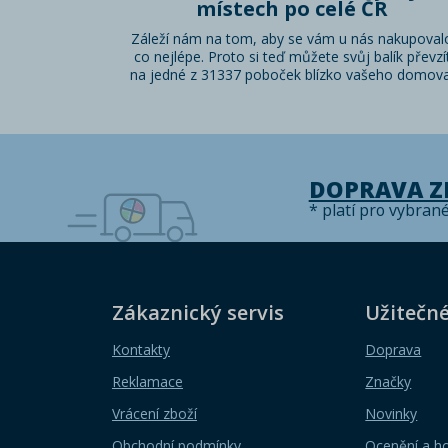
místech po celé ČR
Záleží nám na tom, aby se vám u nás nakupoval
co nejlépe. Proto si teď můžete svůj balík převzí
na jedné z 31337 poboček blízko vašeho domova
DOPRAVA 
* platí pro vybran
Zákaznický servis
Užitečn
Kontakty
Doprava
Reklamace
Značky
Vrácení zboží
Novinky
Obchodní podmínky
Ocenění a h