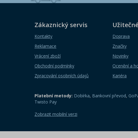
Zákaznický servis
Užitečn
Kontakty
Doprava
Reklamace
Značky
Vrácení zboží
Novinky
Obchodní podmínky
Ocenění a h
Zpracování osobních údajů
Kariéra
Platební metody:
Dobírka
,
Bankovní převod
,
GoPa
Twisto Pay
Zobrazit mobilní verzi