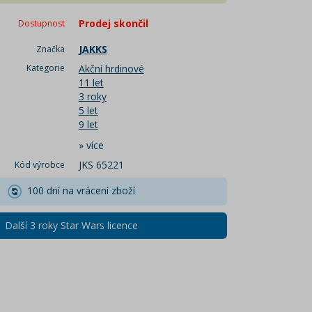
Prodej skončil
Dostupnost
JAKKS
Značka
Kategorie
Akční hrdinové
11 let
3 roky
5 let
9 let
»
více
JKS 65221
Kód výrobce
100 dní na vrácení zboží
Další 3 roky Star Wars licence