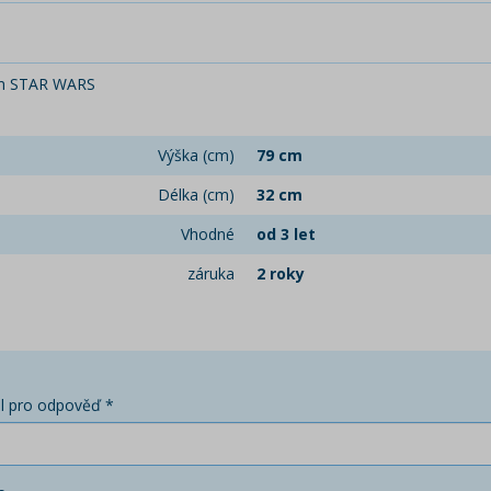
 cm STAR WARS
Výška (cm)
79 cm
Délka (cm)
32 cm
Vhodné
od 3 let
záruka
2 roky
l pro odpověď *