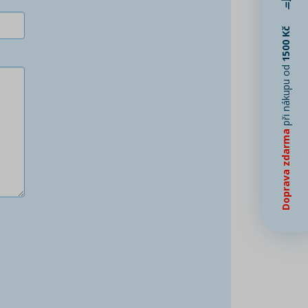
1500 Kč
při nákupu od
Doprava zdarma