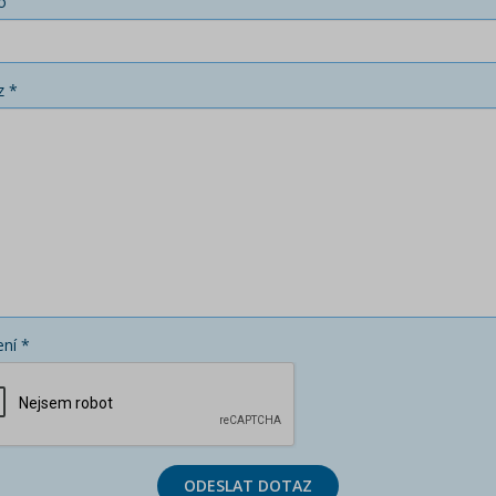
o
z *
ní *
ODESLAT DOTAZ