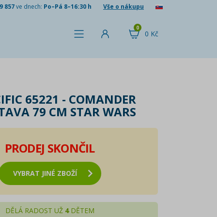
9 857
ve dnech:
Po–Pá 8–16:30 h
Vše o nákupu
0
0 Kč
IFIC 65221 - COMANDER
TAVA 79 CM STAR WARS
PRODEJ SKONČIL
VYBRAT JINÉ ZBOŽÍ
DĚLÁ RADOST UŽ
4
DĚTEM