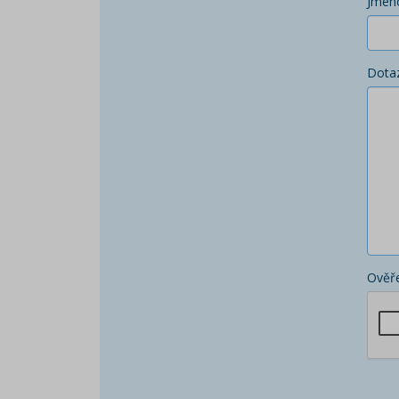
Jmén
Dota
Ověře