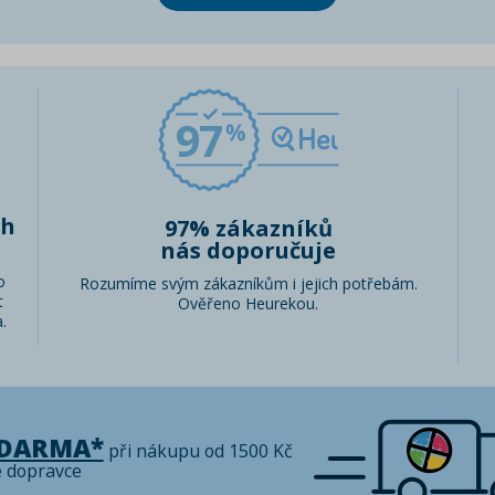
97
ch
97% zákazníků
nás doporučuje
o
Rozumíme svým zákazníkům i jejich potřebám.
t
Ověřeno Heurekou.
.
ZDARMA*
při nákupu od 1500 Kč
é dopravce