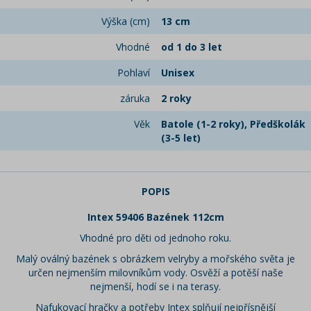
Výška (cm)
13 cm
Vhodné
od 1 do 3 let
Pohlaví
Unisex
záruka
2 roky
Věk
Batole (1-2 roky), Předškolák
(3-5 let)
POPIS
Intex 59406 Bazének 112cm
Vhodné pro děti od jednoho roku.
Malý oválný bazének s obrázkem velryby a mořského světa je
určen nejmenším milovníkům vody. Osvěží a potěší naše
nejmenší, hodí se i na terasy.
Nafukovací hračky a potřeby Intex splňují nejpřísnější