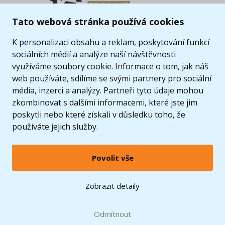
Tato webová stránka používá cookies
K personalizaci obsahu a reklam, poskytování funkcí
sociálních médií a analýze naší návštěvnosti
využíváme soubory cookie. Informace o tom, jak náš
web používáte, sdílíme se svými partnery pro sociální
média, inzerci a analýzy. Partneři tyto údaje mohou
zkombinovat s dalšími informacemi, které jste jim
poskytli nebo které získali v důsledku toho, že
používáte jejich služby.
© 2005 - 2026 Copyright 4kids.cz
Povolit vše
LEGO, logo LEGO a minifigurka jsou ochrannými známkami společnosti LEGO Group. ©
2024 The LEGO Group.
Tyto internetové stránky používají soubory cookie. Více informací
zde
.
Zobrazit detaily
Zobrazit verzi pro desktop
Doprava zdarma
při nákupu od
Odmítnout
1500 Kč*
Hračky můžete mít už
11.8.