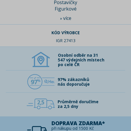
Postavičky
Figurkové
více
»
KÓD VÝROBCE
IGR 27413
Osobní odběr na 31
547 výdejních místech
po celé ČR
97% zákazníků
97
nás doporučuje
2,5
Průměrně doručíme
za 2,5 dny
DOPRAVA ZDARMA*
při nákupu od 1500 Kč