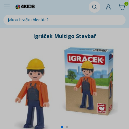
0
Igráček Multigo Stavbař