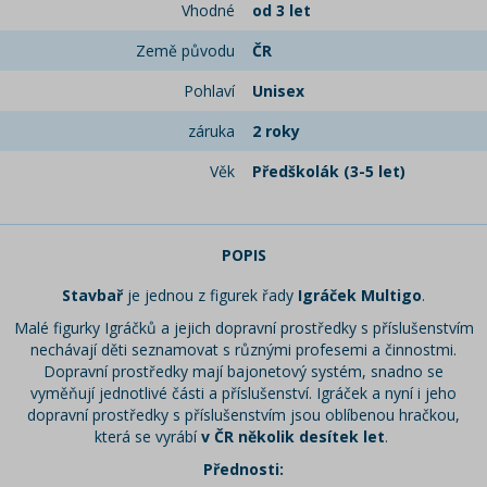
Vhodné
od 3 let
Země původu
ČR
Pohlaví
Unisex
záruka
2 roky
Věk
Předškolák (3-5 let)
POPIS
Stavbař
je jednou z figurek řady
Igráček Multigo
.
Malé figurky Igráčků a jejich dopravní prostředky s příslušenstvím
nechávají děti seznamovat s různými profesemi a činnostmi.
Dopravní prostředky mají bajonetový systém, snadno se
vyměňují jednotlivé části a příslušenství. Igráček a nyní i jeho
dopravní prostředky s příslušenstvím jsou oblíbenou hračkou,
která se vyrábí
v ČR několik desítek let
.
Přednosti: