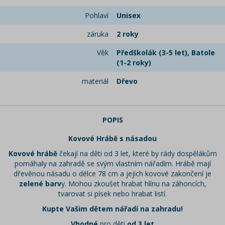
Pohlaví
Unisex
záruka
2 roky
Věk
Předškolák (3-5 let), Batole
(1-2 roky)
materiál
Dřevo
POPIS
Kovové Hrábě s násadou
Kovové hrábě
čekají na děti od 3 let, které by rády dospělákům
pomáhaly na zahradě se svým vlastním nářadím. Hrábě mají
dřevěnou násadu o délce 78 cm a jejich kovové zakončení je
zelené barv
y. Mohou zkoušet hrabat hlínu na záhoncích,
tvarovat si písek nebo hrabat listí.
Kupte Vašim dětem nářadí na zahradu!
Vhodné
pro děti
od 3 let