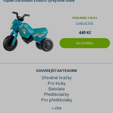
Yupee Odrážedlo Enduro tyrkysové malé
POSLEDNÍ 2 KUSY
U vás už 10.8.
449 Kč
Do košíku
SOUVISEJÍCÍ KATEGORIE
Dřevěné hračky
Pro kluky
Batolata
Předškolačky
Pro předškoláky
více
»