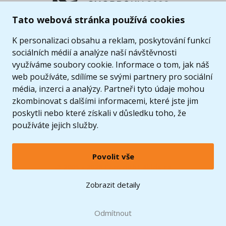
Tato webová stránka používá cookies
K personalizaci obsahu a reklam, poskytování funkcí
sociálních médií a analýze naší návštěvnosti
využíváme soubory cookie. Informace o tom, jak náš
web používáte, sdílíme se svými partnery pro sociální
média, inzerci a analýzy. Partneři tyto údaje mohou
zkombinovat s dalšími informacemi, které jste jim
poskytli nebo které získali v důsledku toho, že
používáte jejich služby.
Povolit vše
© 2005 - 2026 Copyright 4kids.cz
LEGO, logo LEGO a minifigurka jsou ochrannými známkami společnosti LEGO Group. ©
Zobrazit detaily
2024 The LEGO Group.
Tyto internetové stránky používají soubory cookie. Více informací
zde
.
Doprava zdarma
při nákupu od
Odmítnout
1500 Kč*
Zobrazit verzi pro desktop
Hračky můžete mít už
10.8.