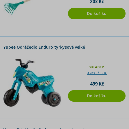
203 Kč
Do košíku
Yupee Odrážedlo Enduro tyrkysové velké
SKLADEM
U vás už 10.8.
499 Kč
Do košíku